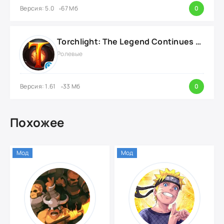
Версия: 5.0
67 Мб
0
Torchlight: The Legend Continues {ВЗЛОМ: Режим Бога}
Ролевые
Версия: 1.61
33 Мб
0
Похожее
Мод
Мод