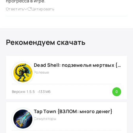
прогресса в игре.
Ответить
Цитировать
Рекомендуем скачать
Dead Shell: подземелья мертвых {ВЗЛОМ: на деньги}
Ролевые
Версия: 1.5.5
133 Мб
0
Tap Town {ВЗЛОМ: много денег}
Симуляторы