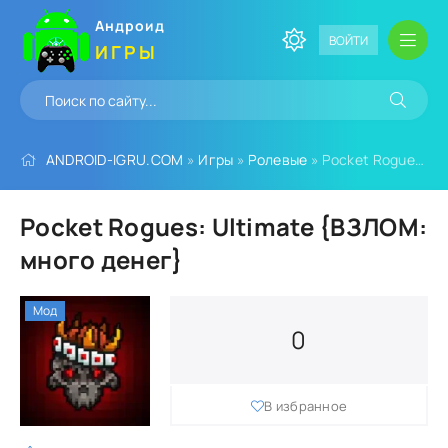
Андроид
ВОЙТИ
ИГРЫ
ANDROID-IGRU.COM
»
Игры
»
Ролевые
» Pocket Rogues: Ultimate {ВЗЛОМ: много денег}
Pocket Rogues: Ultimate {ВЗЛОМ:
много денег}
Мод
0
В избранное