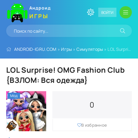
Андроид
ВОЙТИ
ИГРЫ
ANDROID-IGRU.COM
»
Игры
»
Симуляторы
» LOL Surprise! OMG Fashion Club {ВЗЛОМ: Вся одежда}
LOL Surprise! OMG Fashion Club
{ВЗЛОМ: Вся одежда}
Мод
0
В избранное