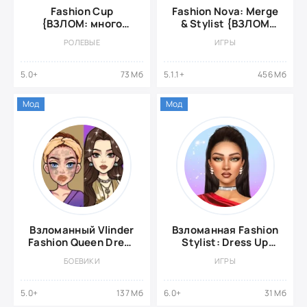
Fashion Cup
Fashion Nova: Merge
{ВЗЛОМ: много
& Stylist {ВЗЛОМ
драгоценных
Много Денег}
РОЛЕВЫЕ
ИГРЫ
камней}
5.0+
73 Мб
5.1.1+
456 Мб
Мод
Мод
Взломанный Vlinder
Взломанная Fashion
Fashion Queen Dress
Stylist: Dress Up
Up
Game
БОЕВИКИ
ИГРЫ
5.0+
137 Мб
6.0+
31 Мб