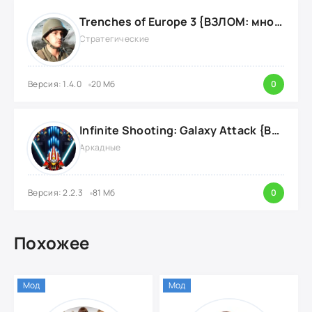
Trenches of Europe 3 {ВЗЛОМ: много денег}
Стратегические
Версия: 1.4.0
20 Мб
0
Infinite Shooting: Galaxy Attack {ВЗЛОМ: Бесплатные Покупки}
Аркадные
Версия: 2.2.3
81 Мб
0
Похожее
Мод
Мод