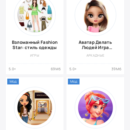
Взломанный Fashion
Аватар Делать
Star: стиль одежды
Людей Игра
{ВЗЛОМ,
ИГРЫ
АРКАДНЫЕ
Разблокировка
одежды}
5.0+
69 Мб
5.0+
39 Мб
Мод
Мод