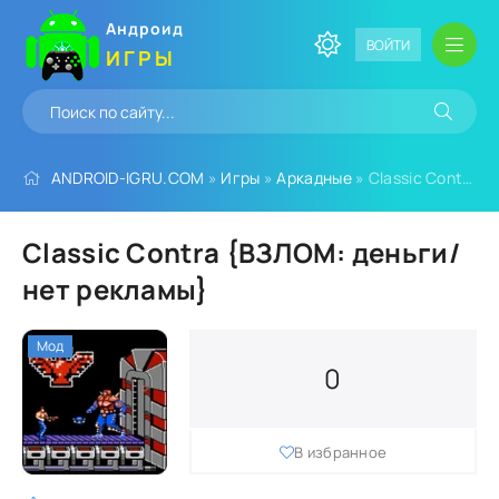
Андроид
ВОЙТИ
ИГРЫ
ANDROID-IGRU.COM
»
Игры
»
Аркадные
» Classic Contra {ВЗЛОМ: деньги/нет рекламы}
Classic Contra {ВЗЛОМ: деньги/
нет рекламы}
Мод
0
В избранное