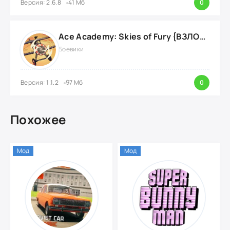
Версия: 2.6.8
41 Мб
0
Ace Academy: Skies of Fury {ВЗЛОМ: бустеры и моды}
Боевики
Версия: 1.1.2
97 Мб
0
Похожее
Мод
Мод