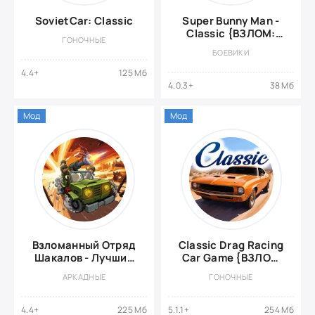
SovietCar: Classic
Super Bunny Man -
Classic {ВЗЛОМ:
ГОНОЧНЫЕ
деньги}
БОЕВИКИ
4.4+
125 Мб
4.0.3+
38 Мб
Мод
Мод
Взломанный Отряд
Classic Drag Racing
Шакалов - Лучший
Car Game {ВЗЛОМ
стрелок
Много Денег}
АРКАДНЫЕ
ГОНОЧНЫЕ
4.4+
225 Мб
5.1.1+
254 Мб