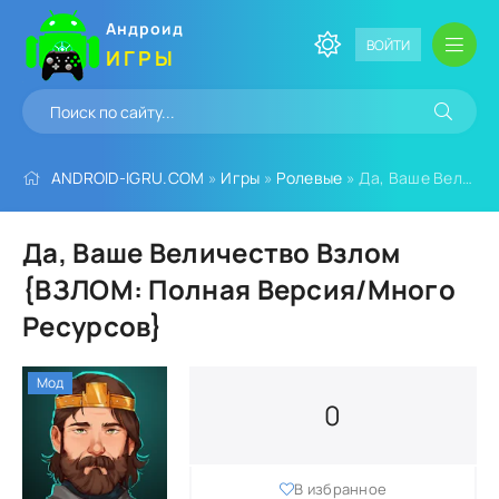
Андроид
ВОЙТИ
ИГРЫ
ANDROID-IGRU.COM
»
Игры
»
Ролевые
» Да, Ваше Величество Взлом {ВЗЛОМ: Полная Версия/Много Ресурсов}
Да, Ваше Величество Взлом
{ВЗЛОМ: Полная Версия/Много
Ресурсов}
Мод
0
В избранное