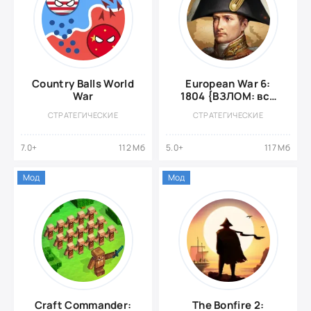
Country Balls World
European War 6:
War
1804 {ВЗЛОМ: все
разблокировано}
СТРАТЕГИЧЕСКИЕ
СТРАТЕГИЧЕСКИЕ
7.0+
112 Мб
5.0+
117 Мб
Мод
Мод
Craft Commander:
The Bonfire 2: