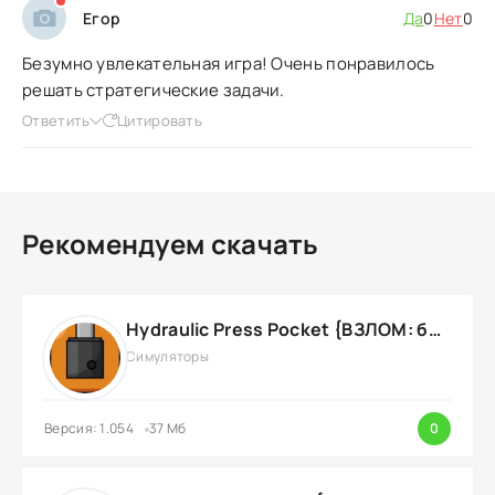
Егор
Да
0
Нет
0
Безумно увлекательная игра! Очень понравилось
решать стратегические задачи.
Ответить
Цитировать
Рекомендуем скачать
Hydraulic Press Pocket {ВЗЛОМ: бесконечные деньги}
Симуляторы
Версия: 1.054
37 Мб
0