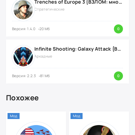
Trenches of Europe 3 {ВЗЛОМ: много денег}
Стратегические
Версия: 1.4.0
20 Мб
0
Infinite Shooting: Galaxy Attack {ВЗЛОМ: Бесплатные Покупки}
Аркадные
Версия: 2.2.3
81 Мб
0
Похожее
Мод
Мод