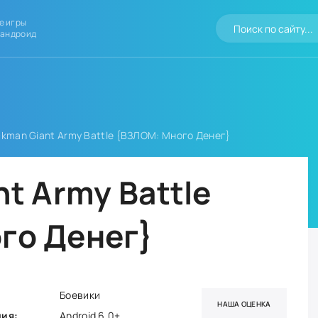
е игры
 андроид
ckman Giant Army Battle {ВЗЛОМ: Много Денег}
nt Army Battle
го Денег}
Боевики
НАША ОЦЕНКА
ния:
Android 6.0+