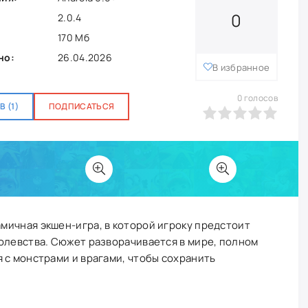
0
2.0.4
170 Мб
но:
26.04.2026
В избранное
0
голосов
 (1)
ПОДПИСАТЬСЯ
0
1
2
3
4
5
мичная экшен-игра, в которой игроку предстоит
олевства. Сюжет разворачивается в мире, полном
 с монстрами и врагами, чтобы сохранить