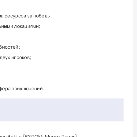
а ресурсов за победы;
ьными локациями;
бностей;
двух игроков;
фера приключений.
rmy Battle {ВЗЛОМ: Много Денег}