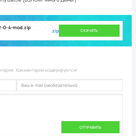
2-0-4-mod.zip
.zip
СКАЧАТЬ
нтария. Комментарии модерируются!
ОТПРАВИТЬ