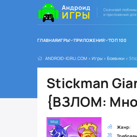
Андроид
Скачивай любимы
ИГРЫ
и приложения для
ГЛАВНАЯ
ИГРЫ
ПРИЛОЖЕНИЯ
ТОП 100
ANDROID-IGRU.COM
»
Игры
»
Боевики
» Sti
Stickman Gia
{ВЗЛОМ: Мно
Мод
Жанр:
Требова