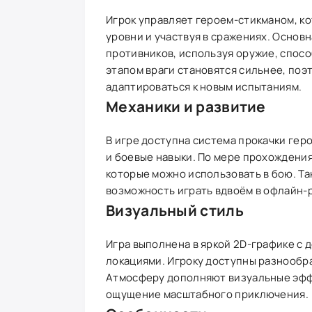
Игрок управляет героем-стикманом, к
уровни и участвуя в сражениях. Основ
противников, используя оружие, спос
этапом враги становятся сильнее, поэ
адаптироваться к новым испытаниям.
Механики и развитие
В игре доступна система прокачки геро
и боевые навыки. По мере прохождени
которые можно использовать в бою. Т
возможность играть вдвоём в офлайн-
Визуальный стиль
Игра выполнена в яркой 2D-графике с
локациями. Игроку доступны разнообра
Атмосферу дополняют визуальные эфф
ощущение масштабного приключения.