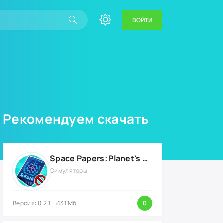
ВОЙТИ
Рекомендуем скачать
Space Papers: Planet's Border {ВЗЛОМ: энергию}
Симуляторы
Версия: 0.2.1
131 Мб
0