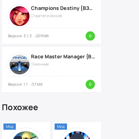
Champions Destiny {ВЗЛОМ: на радар}
Стратегические
Версия: 3.1.3
209 Мб
0
Race Master Manager {ВЗЛОМ: много денег}
Гоночные
Версия: 1.1
37 Мб
0
Похожее
Мод
Мод