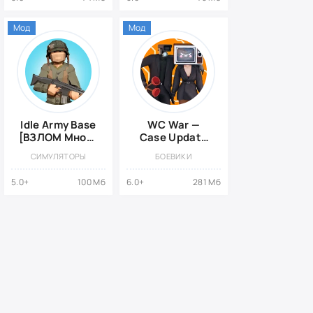
Мод
Мод
Idle Army Base
WC War —
[ВЗЛОМ Много
Case Update
Денег]
{ВЗЛОМ:
СИМУЛЯТОРЫ
БОЕВИКИ
Много Денег}
5.0+
100 Мб
6.0+
281 Мб