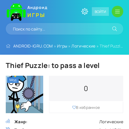
Андроид
ВОЙТИ
ИГРЫ
ANDROID-IGRU.COM
»
Игры
»
Логические
» Thief Puzzle: to pass a level
Thief Puzzle: to pass a level
Мод
0
В избранное
Жанр:
Логические