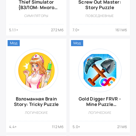
Thief Simulator
Screw Out Master:
{ВЗЛОМ: Много
Story Puzzle
Денег}
СИМУЛЯТОРЫ
ПОВСЕДНЕВНЫЕ
5.1.1+
272 Мб
7.0+
161 Мб
Мод
Мод
Взломанная Brain
Gold Digger FRVR -
Story: Tricky Puzzle
Mine Puzzle
{ВЗЛОМ: Нет
ЛОГИЧЕСКИЕ
ЛОГИЧЕСКИЕ
рекламы}
4.4+
112 Мб
5.0+
21 Мб