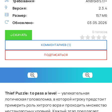
Требования:
Android 5.1.1+
Версия:
2.3.4
Размер:
157 Мб
Обновлено:
03.05.2026
0
голосов
СКАЧАТЬ
0
1
2
3
4
5
КОММЕНТАРИЕВ (1)
ПОДПИСАТЬСЯ
Thief Puzzle: to pass a level
— увлекательная
логическая головоломка, в которой игроку предстоит
примерить роль хитрого вора и проходить множество
нестандартных уровней. Каждый этап предлагает