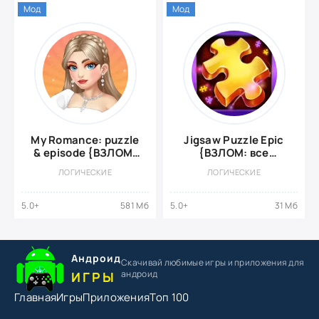
Мод
Мод
My Romance: puzzle
Jigsaw Puzzle Epic
& episode {ВЗЛОМ,
{ВЗЛОМ: все
Много денег}
разблокировано}
ЛОГИЧЕСКИЕ
ЛОГИЧЕСКИЕ
5.0+
581 Мб
5.0+
31 Мб
Андроид
Скачивай любимые игры
и приложения для
андроид
ИГРЫ
Главная
Игры
Приложения
Топ 100