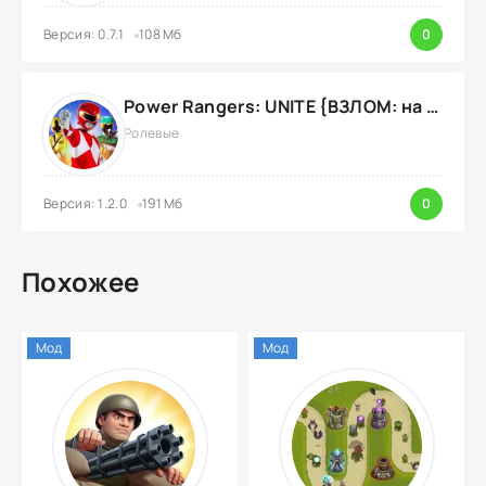
Версия: 0.7.1
108 Мб
0
Power Rangers: UNITE {ВЗЛОМ: на деньги}
Ролевые
Версия: 1.2.0
191 Мб
0
Похожее
Мод
Мод