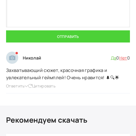
ОТПРАВИТЬ
Николай
Да
0
Нет
0
Захватывающий сюжет, красочная графика и
увлекательный геймплей! Очень нравится! 🌲🔍🌟
Ответить
Цитировать
Рекомендуем скачать