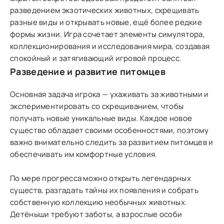
разведением экзотических животных, скрещивать
разные виды и открывать новые, ещё более редкие
формы жизни. Игра сочетает элементы симулятора,
коллекционирования и исследования мира, создавая
спокойный и затягивающий игровой процесс.
Разведение и развитие питомцев
Основная задача игрока — ухаживать за животными и
экспериментировать со скрещиванием, чтобы
получать новые уникальные виды. Каждое новое
существо обладает своими особенностями, поэтому
важно внимательно следить за развитием питомцев и
обеспечивать им комфортные условия.
По мере прогресса можно открыть легендарных
существ, разгадать тайны их появления и собрать
собственную коллекцию необычных животных.
Детёныши требуют заботы, а взрослые особи