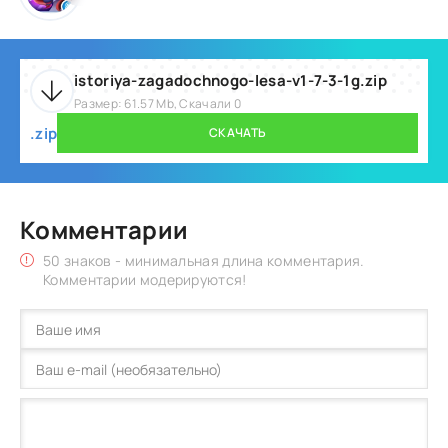
istoriya-zagadochnogo-lesa-v1-7-3-1g.zip
Размер: 61.57 Mb, Скачали 0
.zip
СКАЧАТЬ
Комментарии
50 знаков - минимальная длина комментария.
Комментарии модерируются!