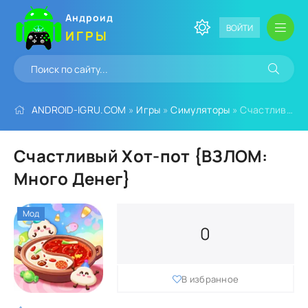
Андроид
ВОЙТИ
ИГРЫ
ANDROID-IGRU.COM
»
Игры
»
Симуляторы
» Счастливый Хот-пот {ВЗЛОМ: Много Денег}
Счастливый Хот-пот {ВЗЛОМ:
Много Денег}
Мод
0
В избранное