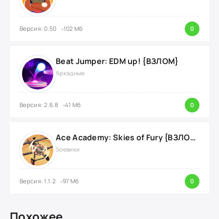
Версия: 0.50
102 Мб
0
Beat Jumper: EDM up! {ВЗЛОМ}
Аркадные
Версия: 2.6.8
41 Мб
0
Ace Academy: Skies of Fury {ВЗЛОМ: бустеры и моды}
Боевики
Версия: 1.1.2
97 Мб
0
Похожее