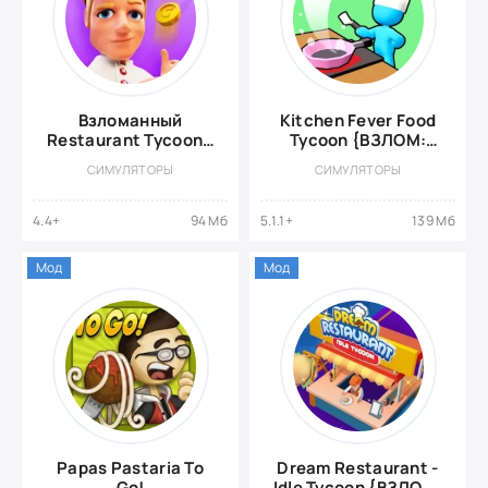
Взломанный
Kitchen Fever Food
Restaurant Tycoon -
Tycoon {ВЗЛОМ:
Idle Game
Много Денег}
СИМУЛЯТОРЫ
СИМУЛЯТОРЫ
4.4+
94 Мб
5.1.1+
139 Мб
Мод
Мод
Papas Pastaria To
Dream Restaurant -
Go!
Idle Tycoon {ВЗЛОМ: