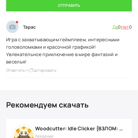
ОТПРАВИТЬ
Тарас
Да
0
Нет
0
Игра с захватывающим геймплеем, интересными
головоломками и красочной графикой!
Увлекательное приключение в мире фантазий и
веселья!
Ответить
Цитировать
Рекомендуем скачать
Woodcutter: Idle Clicker {ВЗЛОМ: Много Ресурсов}
Аркадные