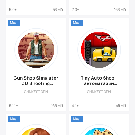
5.0+
53 Мб
7.0+
163 Мб
Мод
Мод
Gun Shop Simulator
Tiny Auto Shop -
3D Shooting
автомагазин
{ВЗЛОМ: Много
{ВЗЛОМ: много
СИМУЛЯТОРЫ
СИМУЛЯТОРЫ
денег}
денег}
5.1.1+
165 Мб
4.1+
49 Мб
Мод
Мод