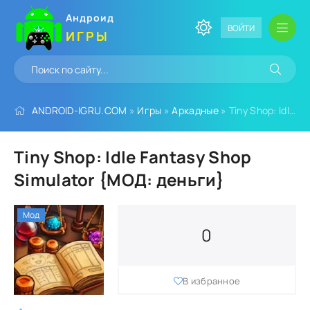
Андроид
ВОЙТИ
ИГРЫ
ANDROID-IGRU.COM
»
Игры
»
Аркадные
» Tiny Shop: Idle Fantasy Shop Simulator {МОД: деньги}
Tiny Shop: Idle Fantasy Shop
Simulator {МОД: деньги}
Мод
0
В избранное