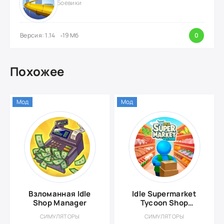
Боевики
Версия: 1.14
19 Мб
0
Похожее
Мод
Мод
Взломанная Idle
Idle Supermarket
Shop Manager
Tycoon Shop
{ВЗЛОМ: Много
СИМУЛЯТОРЫ
СИМУЛЯТОРЫ
денег}