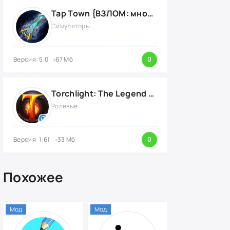
Tap Town {ВЗЛОМ: много денег}
Симуляторы
Версия: 5.0
67 Мб
0
Torchlight: The Legend Continues {ВЗЛОМ: Режим Бога}
Ролевые
Версия: 1.61
33 Мб
0
Похожее
Мод
Мод