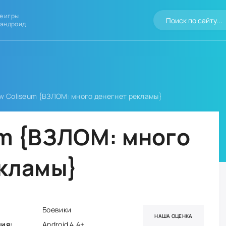
е игры
 андроид
w Coliseum {ВЗЛОМ: много денегнет рекламы}
um {ВЗЛОМ: много
екламы}
Боевики
НАША ОЦЕНКА
ния:
Android 4.4+