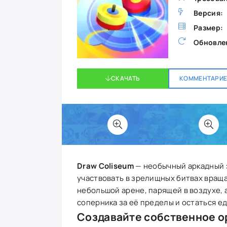
Версия:
Размер:
Обновле
СКАЧАТЬ
КОММЕНТАРИЕВ
Draw Coliseum
— необычный аркадный э
участвовать в зрелищных битвах вращ
небольшой арене, парящей в воздухе, а
соперника за её пределы и остаться 
Создавайте собственное 