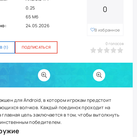
0
0.25
65 Мб
но:
24.05.2026
В избранное
0
голосов
 (1)
ПОДПИСАТЬСЯ
0
1
2
3
4
5
кшен для Android, в котором игрокам предстоит
ающихся волчков. Каждый поединок проходит на
 главная цель заключается в том, чтобы вытолкнуть
единственным победителем.
оружие