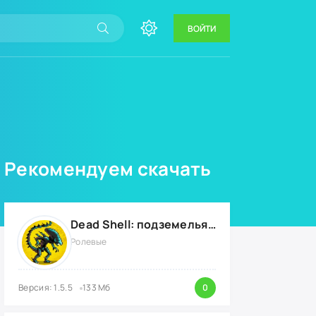
ВОЙТИ
Рекомендуем скачать
Dead Shell: подземелья мертвых {ВЗЛОМ: на деньги}
Ролевые
Версия: 1.5.5
133 Мб
0