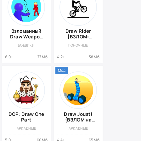
Взломанный
Draw Rider
Draw Weapon
{ВЗЛОМ:
3D
полная
БОЕВИКИ
ГОНОЧНЫЕ
версия}
6.0+
77 Мб
4.2+
38 Мб
Мод
DOP: Draw One
Draw Joust!
Part
{ВЗЛОМ на
деньги}
АРКАДНЫЕ
АРКАДНЫЕ
5.0+
60 Мб
4.4+
65 Мб