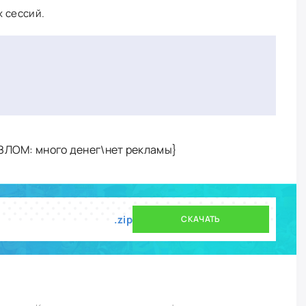
х сессий.
ЗЛОМ: много денег\нет рекламы}
.zip
СКАЧАТЬ