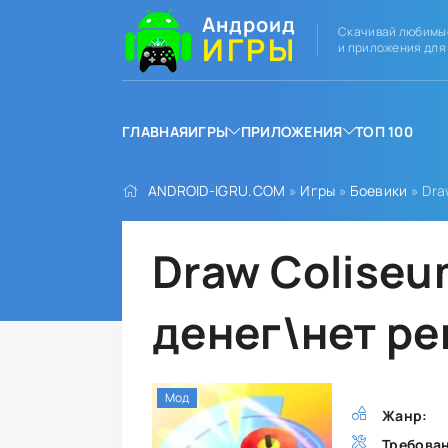
Андроид
Скачивай любимы
ИГРЫ
и приложения для
ГЛАВНАЯ
ИГРЫ
ПРИЛОЖЕНИЯ
ТОП 100
ANDROID-IGRU.COM
»
Игры
»
Боевики
» Dra
Draw Colise
денег\нет р
Мод
Жанр:
Требова