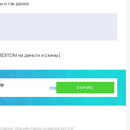
 и так далее.
 {ВЗЛОМ на деньги и скины}
ip
.zip
СКАЧАТЬ
нтария. Комментарии модерируются!