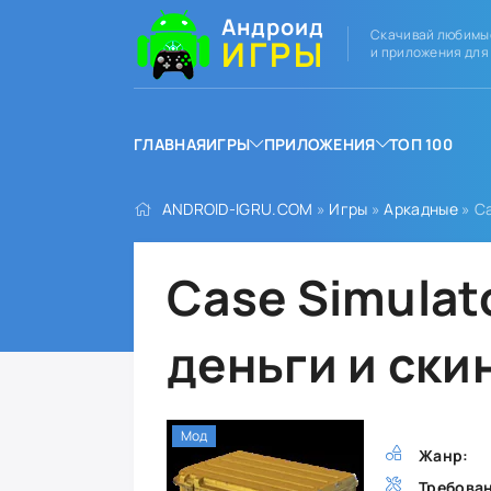
Андроид
Скачивай любимы
ИГРЫ
и приложения для
ГЛАВНАЯ
ИГРЫ
ПРИЛОЖЕНИЯ
ТОП 100
ANDROID-IGRU.COM
»
Игры
»
Аркадные
» Ca
Case Simulat
деньги и ски
Мод
Жанр:
Требова