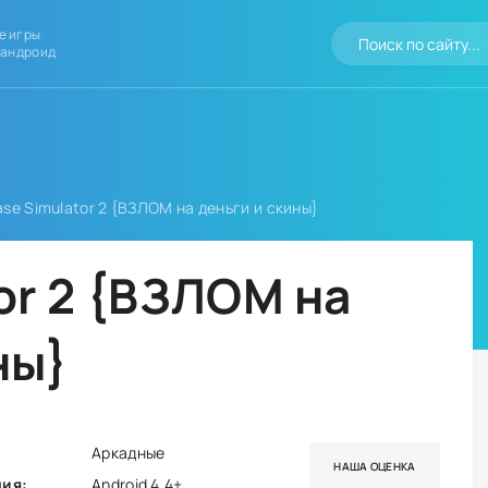
е игры
 андроид
se Simulator 2 {ВЗЛОМ на деньги и скины}
or 2 {ВЗЛОМ на
ны}
Аркадные
НАША ОЦЕНКА
ния:
Android 4.4+