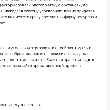
 факторы создали благоприятную обстановку во
. Благодаря лёгкому управлению, вам не придётся
 что вы сможете сразу поступить к фарму ресурсов и
лея.
смогли утолить жажду азарта и опробовать удачу в
латно собрать коллекцию редких и легендарных
х средств в реальности. Если вам нравится cs:go и
о устанавливайте представленный проект и
ивно-доступное меню;