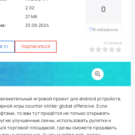
0
2.02
27 Мб
но:
23.09.2024
В избранное
0
голосов
 (1)
ПОДПИСАТЬСЯ
0
1
2
3
4
5
влекательный игровой проект для android устройств.
ной игры counter-strike: global offensive. Если
фтами, то вам тут придётся не только открывать
ругие улучшенные скины, использовать рулетки и
ься торговой площадкой, где вы сможете продавать
рсы в коллекцию. У нас на сайте есть взлом,