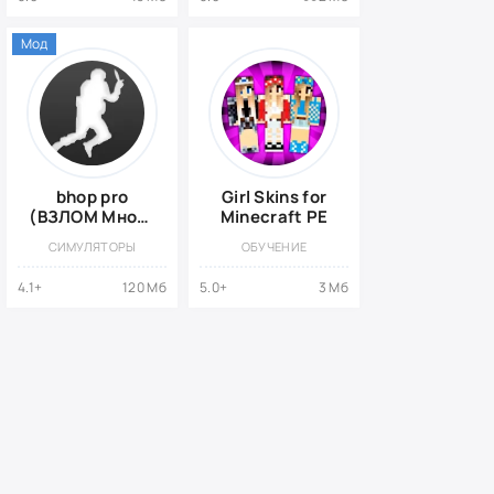
Симулятор CS
GO
Мод
bhop pro
Girl Skins for
(ВЗЛОМ Много
Minecraft PE
Денег)
СИМУЛЯТОРЫ
ОБУЧЕНИЕ
4.1+
120 Мб
5.0+
3 Мб