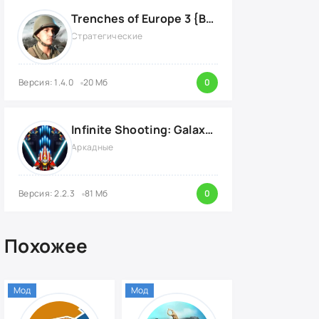
Trenches of Europe 3 {ВЗЛОМ: много денег}
Стратегические
Версия: 1.4.0
20 Мб
0
Infinite Shooting: Galaxy Attack {ВЗЛОМ: Бесплатные Покупки}
Аркадные
Версия: 2.2.3
81 Мб
0
Похожее
Мод
Мод