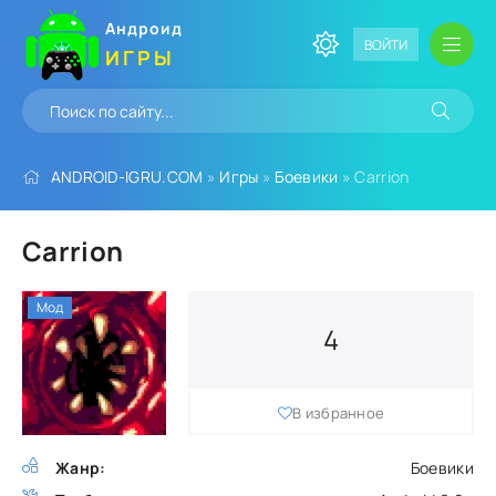
Андроид
ВОЙТИ
ИГРЫ
ANDROID-IGRU.COM
»
Игры
»
Боевики
» Carrion
Carrion
Мод
4
В избранное
Жанр:
Боевики