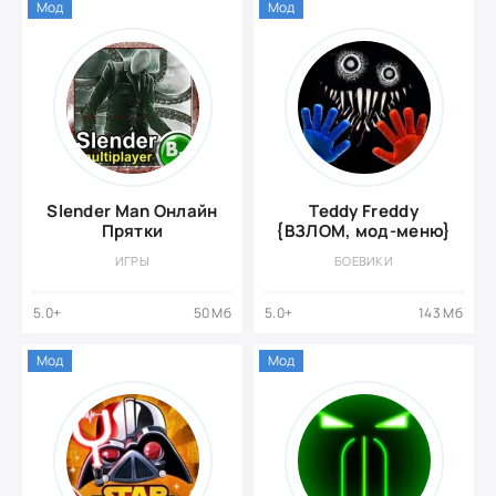
Мод
Мод
Slender Man Онлайн
Teddy Freddy
Прятки
{ВЗЛОМ, мод-меню}
ИГРЫ
БОЕВИКИ
5.0+
50 Мб
5.0+
143 Мб
Мод
Мод