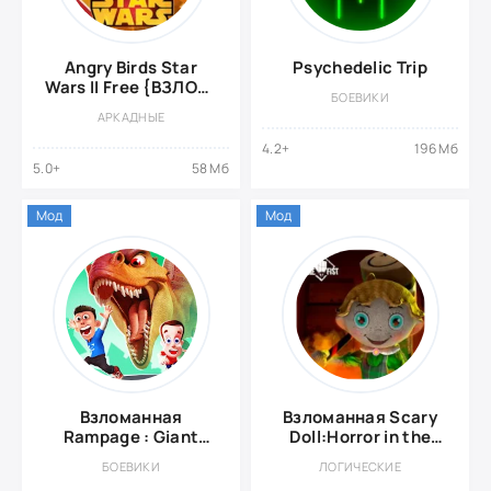
Angry Birds Star
Psychedelic Trip
Wars II Free {ВЗЛОМ:
БОЕВИКИ
свободные покупки}
АРКАДНЫЕ
4.2+
196 Мб
5.0+
58 Мб
Мод
Мод
Взломанная
Взломанная Scary
Rampage : Giant
Doll:Horror in the
Monsters
House
БОЕВИКИ
ЛОГИЧЕСКИЕ