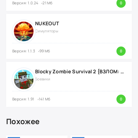
Версия: 1.0.24
21 Мб
0
NUKEOUT
Симуляторы
Версия: 1.1.3
99 Мб
0
Blocky Zombie Survival 2 {ВЗЛОМ: Нет Рекламы}
Боевики
Версия: 1.91
141 Мб
0
Похожее