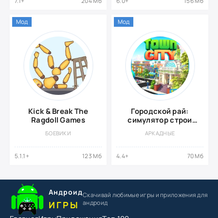
7.1+
204 Мб
6.0+
156 Мб
Мод
Мод
Kick & Break The
Городской рай:
Ragdoll Games
симулятор строи
{ВЗЛОМ:
БОЕВИКИ
АРКАДНЫЕ
Свободные
покупки}
5.1.1+
123 Мб
4.4+
70 Мб
Андроид
Скачивай любимые игры
и приложения для
андроид
ИГРЫ