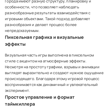
Города имеют разную структуру, планировку и
особенности, что позволяет наблюдать
разнообразные результаты взаимодействия с
игровыми объектами. Такой подход добавляет
разнообразия и делает процесс более
непредсказуемым.
Пиксельная графика и визуальные
эффекты
Визуальная часть игры выполнена в пиксельном
стиле с акцентом на атмосферные эффекты.
Несмотря на простоту графики, взрывы и анимации
выглядят выразительно и создают нужное ощущение
происходящего. Благодаря этому игровой процесс
воспринимается как динамичный и увлекательный
эксперимент.
Простое управление и формат
таймкиллера