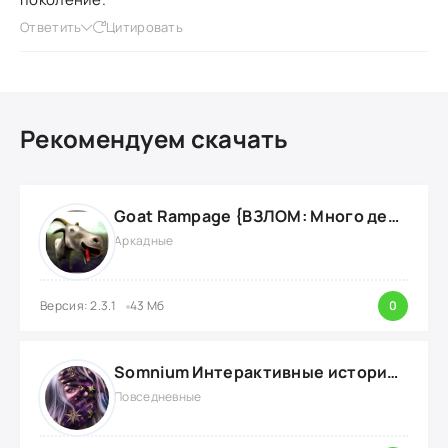
Ответить
Цитировать
Рекомендуем скачать
Goat Rampage {ВЗЛОМ: Много денег}
Аркадные
Версия: 2.3.1
43 Мб
0
Somnium Интерактивные истории {ВЗЛОМ: Много Наград}
Повседневные