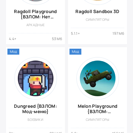
Ragdoll Playground
Ragdoll Sandbox 3D
{ВЗЛОМ: Нет
СИМУЛЯТОРЫ
рекламы}
АРКАДНЫЕ
5.1.1+
197 Мб
4.4+
53 Мб
Мод
Мод
Dungreed {ВЗЛОМ:
Melon Playground
Мод-меню}
{ВЗЛОМ:
Бесплатные
БОЕВИКИ
СИМУЛЯТОРЫ
покупки}