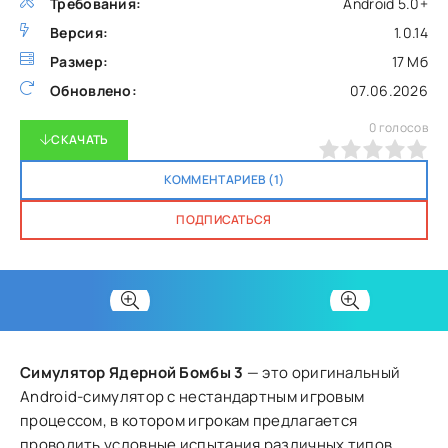
Требования:
Android 5.0+
Версия:
1.0.14
Размер:
17 Мб
Обновлено:
07.06.2026
0
голосов
СКАЧАТЬ
0
1
2
3
4
5
КОММЕНТАРИЕВ (1)
ПОДПИСАТЬСЯ
Симулятор Ядерной Бомбы 3
— это оригинальный
Android-симулятор с нестандартным игровым
процессом, в котором игрокам предлагается
проводить условные испытания различных типов