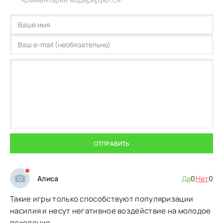
ОТПРАВИТЬ
Алиса
Да
0
Нет
0
Такие игры только способствуют популяризации
насилия и несут негативное воздействие на молодое
поколение.