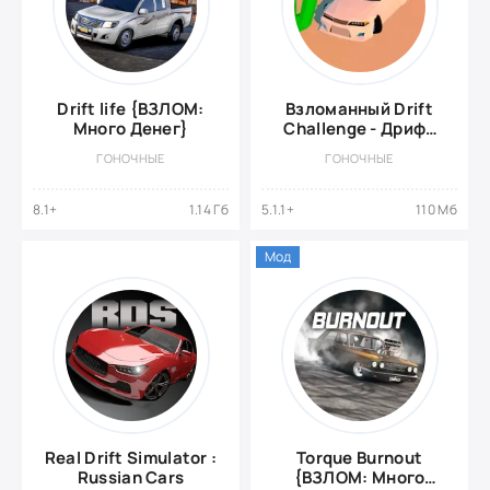
Drift life {ВЗЛОМ:
Взломанный Drift
Много Денег}
Challenge - Дрифт
Гонки
ГОНОЧНЫЕ
ГОНОЧНЫЕ
8.1+
1.14 Гб
5.1.1+
110 Мб
Мод
Real Drift Simulator :
Torque Burnout
Russian Cars
{ВЗЛОМ: Много