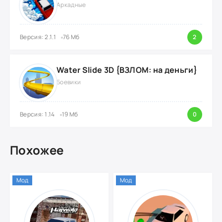
Аркадные
Версия: 2.1.1
76 Мб
2
Water Slide 3D {ВЗЛОМ: на деньги}
Боевики
Версия: 1.14
19 Мб
0
Похожее
Мод
Мод