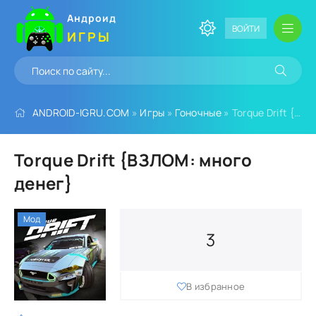
Андроид
ВОЙТИ
ИГРЫ
ANDROID-IGRU.COM
»
Игры
»
Гоночные
» Torque Drift {ВЗЛОМ: много денег}
Torque Drift {ВЗЛОМ: много
денег}
Мод
3
В избранное