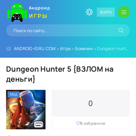
Андроид
ВОЙТИ
ИГРЫ
ANDROID-IGRU.COM
»
Игры
»
Боевики
» Dungeon Hunter 5 {ВЗЛОМ на деньги}
Dungeon Hunter 5 {ВЗЛОМ на
деньги}
Мод
0
В избранное