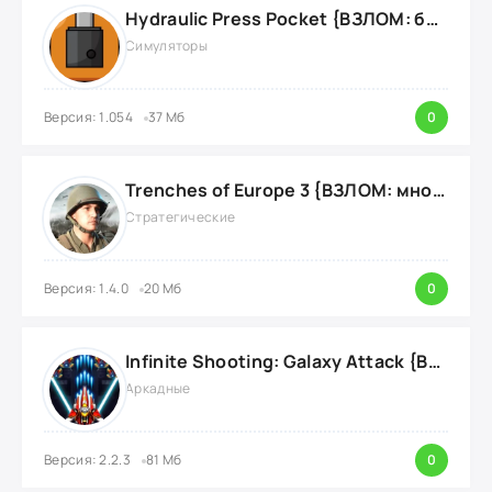
Hydraulic Press Pocket {ВЗЛОМ: бесконечные деньги}
Симуляторы
Версия: 1.054
37 Мб
0
Trenches of Europe 3 {ВЗЛОМ: много денег}
Стратегические
Версия: 1.4.0
20 Мб
0
Infinite Shooting: Galaxy Attack {ВЗЛОМ: Бесплатные Покупки}
Аркадные
Версия: 2.2.3
81 Мб
0