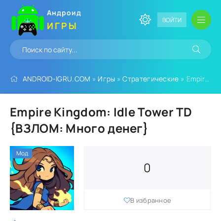
Андроид
ВОЙТИ
ИГРЫ
ANDROID-IGRU.COM
»
Игры
»
Стратегические
» Empire Kingdom: Idle Tower TD {ВЗЛОМ: Много денег}
Empire Kingdom: Idle Tower TD
{ВЗЛОМ: Много денег}
Мод
0
В избранное