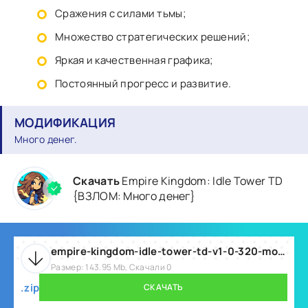
Сражения с силами тьмы;
Множество стратегических решений;
Яркая и качественная графика;
Постоянный прогресс и развитие.
МОДИФИКАЦИЯ
Много денег.
Скачать
Empire Kingdom: Idle Tower TD
{ВЗЛОМ: Много денег}
empire-kingdom-idle-tower-td-v1-0-320-mod.zip
Размер: 143.95 Mb, Скачали 0
.zip
СКАЧАТЬ