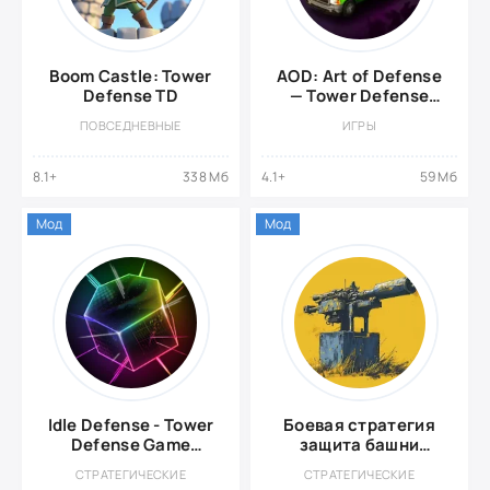
Boom Castle: Tower
AOD: Art of Defense
Defense TD
— Tower Defense
Game {Мод: Много
ПОВСЕДНЕВНЫЕ
ИГРЫ
Денег}
8.1+
338 Мб
4.1+
59 Мб
Мод
Мод
Idle Defense - Tower
Боевая стратегия
Defense Game
защита башни
{ВЗЛОМ: без
{ВЗЛОМ: Много
СТРАТЕГИЧЕСКИЕ
СТРАТЕГИЧЕСКИЕ
рекламы\много
Денег}