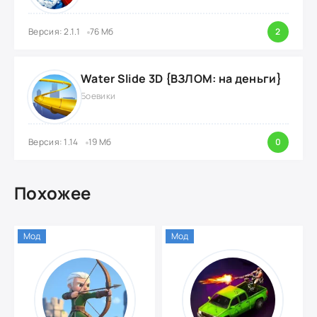
Версия: 2.1.1
76 Мб
2
Water Slide 3D {ВЗЛОМ: на деньги}
Боевики
Версия: 1.14
19 Мб
0
Похожее
Мод
Мод