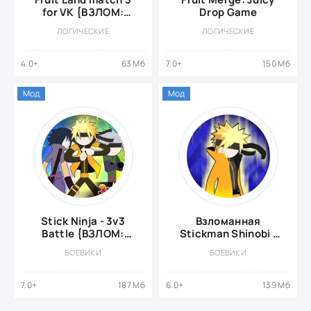
for VK {ВЗЛОМ:
Drop Game
Много денег}
ЛОГИЧЕСКИЕ
ЛОГИЧЕСКИЕ
4.0+
63 Мб
7.0+
150 Мб
Мод
Мод
Stick Ninja - 3v3
Взломанная
Battle {ВЗЛОМ:
Stickman Shinobi :
Много Денег}
Ninja Fighting
БОЕВИКИ
БОЕВИКИ
7.0+
187 Мб
6.0+
139 Мб