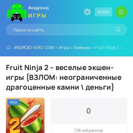
Андроид
ВОЙТИ
ИГРЫ
ANDROID-IGRU.COM
»
Игры
»
Боевики
» Fruit Ninja 2 – веселые экшен-игры {ВЗЛОМ: неограниченные драгоценные камни деньги}
Fruit Ninja 2 – веселые экшен-
игры {ВЗЛОМ: неограниченные
драгоценные камни \ деньги}
Мод
0
В избранное