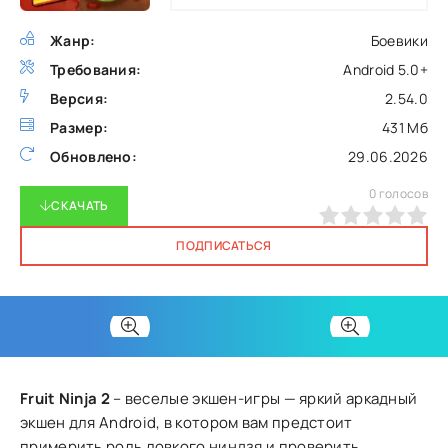
Жанр:
Боевики
Требования:
Android 5.0+
Версия:
2.54.0
Размер:
431 Мб
Обновлено:
29.06.2026
0
голосов
СКАЧАТЬ
0
1
2
3
4
5
ПОДПИСАТЬСЯ
Fruit Ninja 2
– веселые экшен-игры — яркий аркадный
экшен для Android, в котором вам предстоит
примерить роль ловкого ниндзя и проверить