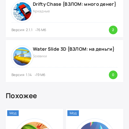
Drifty Chase {ВЗЛОМ: много денег}
Аркадные
Версия: 2.1.1
76 Мб
2
Water Slide 3D {ВЗЛОМ: на деньги}
Боевики
Версия: 1.14
19 Мб
0
Похожее
Мод
Мод