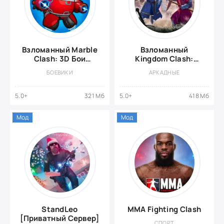
Взломанный Marble
Взломанный
Clash: 3D Бои
Kingdom Clash:
Роботов
симулятор битвы
БОЕВИКИ
АРКАДНЫЕ
5.0+
321 Мб
5.0+
418 Мб
Мод
Мод
StandLeo
MMA Fighting Clash
[Приватный Сервер]
СПОРТ