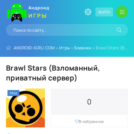
Андроид
ВОЙТИ
ИГРЫ
ANDROID-IGRU.COM
»
Игры
»
Боевики
» Brawl Stars (Взломанный, приватный сервер)
Brawl Stars (Взломанный,
приватный сервер)
Мод
0
В избранное