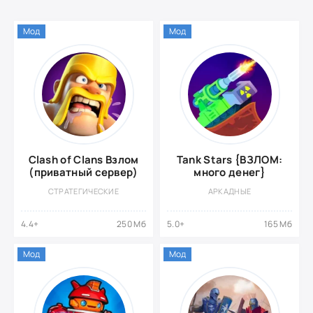
Мод
Мод
Clash of Clans Взлом
Tank Stars {ВЗЛОМ:
(приватный сервер)
много денег}
СТРАТЕГИЧЕСКИЕ
АРКАДНЫЕ
4.4+
250 Мб
5.0+
165 Мб
Мод
Мод