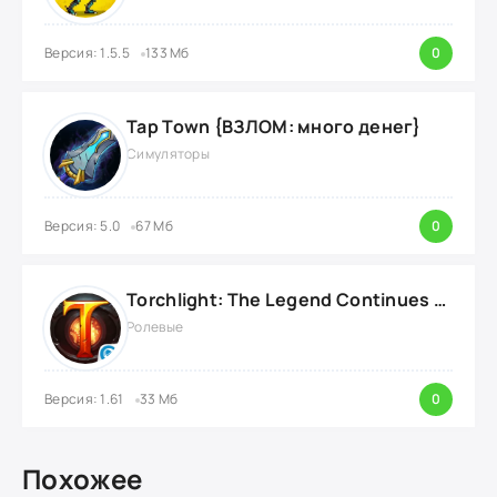
Версия: 1.5.5
133 Мб
0
Tap Town {ВЗЛОМ: много денег}
Симуляторы
Версия: 5.0
67 Мб
0
Torchlight: The Legend Continues {ВЗЛОМ: Режим Бога}
Ролевые
Версия: 1.61
33 Мб
0
Похожее