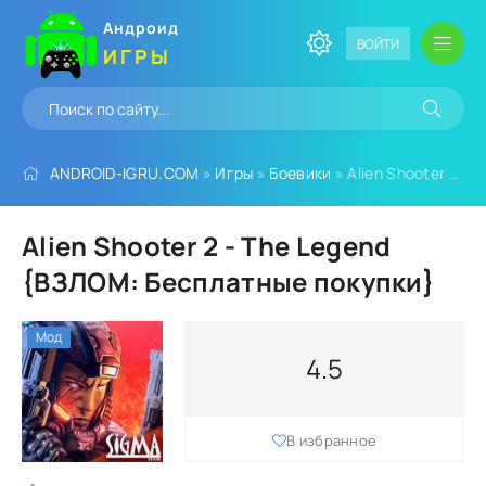
Андроид
ВОЙТИ
ИГРЫ
ANDROID-IGRU.COM
»
Игры
»
Боевики
» Alien Shooter 2 - The Legend {ВЗЛОМ: Бесплатные покупки}
Alien Shooter 2 - The Legend
{ВЗЛОМ: Бесплатные покупки}
Мод
4.5
В избранное