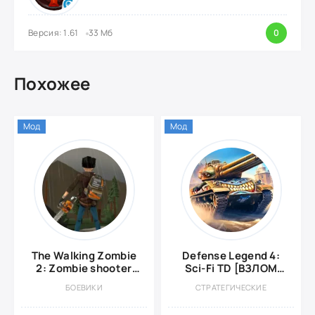
Версия: 1.61
33 Мб
0
Похожее
Мод
Мод
The Walking Zombie
Defense Legend 4:
2: Zombie shooter
Sci-Fi TD [ВЗЛОМ
{ВЗЛОМ:
Много Денег]
БОЕВИКИ
СТРАТЕГИЧЕСКИЕ
Бесплатные
покупки}