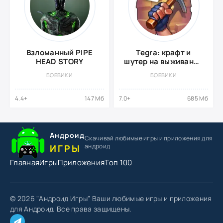
Взломанный PIPE
Tegra: крафт и
HEAD STORY
шутер на выживание
(МОД, бесплатные
БОЕВИКИ
БОЕВИКИ
покупки)
4.4+
147 Мб
7.0+
685 Мб
Андроид
Скачивай любимые игры
и приложения для
андроид
ИГРЫ
Главная
Игры
Приложения
Топ 100
© 2026 "Андроид Игры" Ваши любимые игры и приложения
для Андроид. Все права защищены.