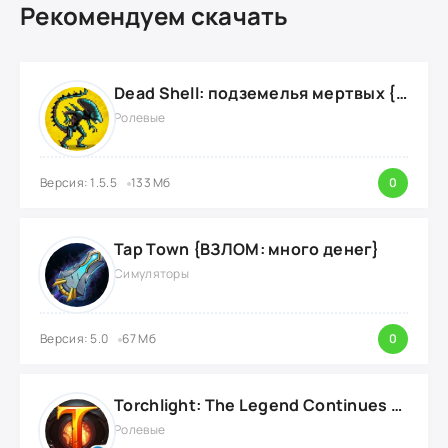
Рекомендуем скачать
Dead Shell: подземелья мертвых {ВЗЛОМ: на деньги}
Ролевые
Версия: 1.5.5
133 Мб
0
Tap Town {ВЗЛОМ: много денег}
Симуляторы
Версия: 5.0
67 Мб
0
Torchlight: The Legend Continues {ВЗЛОМ: Режим Бога}
Ролевые