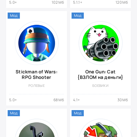
5.0+
102 Мб
5.1.1+
120 Мб
Мод
Мод
Stickman of Wars:
One Gun: Cat
RPG Shooter
{ВЗЛОМ на деньги}
РОЛЕВЫЕ
БОЕВИКИ
5.0+
68 Мб
4.1+
30 Мб
Мод
Мод