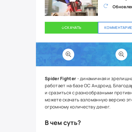
Обновле
СКАЧАТЬ
КОММЕНТАРИЕВ
Spider Fighter
- динамичная и зрелищна
работает на базе ОС Андроид. Благод
и сразиться с разнообразными противн
можете скачать взломанную версию это
огромному количеству денег.
В чем суть?