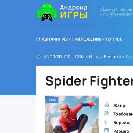
Андроид
Скачивай любимы
ИГРЫ
и приложения для
ГЛАВНАЯ
ИГРЫ
ПРИЛОЖЕНИЯ
ТОП 100
ANDROID-IGRU.COM
»
Игры
»
Боевики
» Spi
Spider Fighte
Мод
Жанр:
Требова
Версия:
Размер: