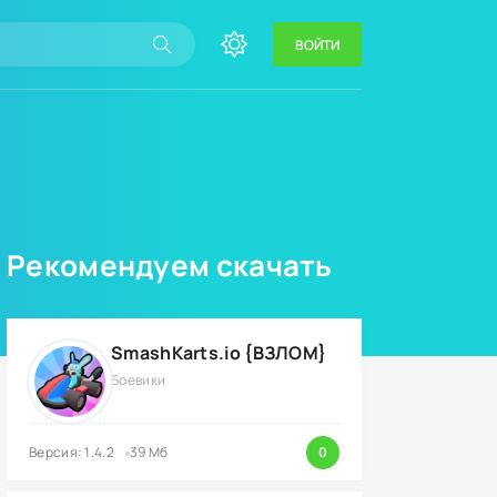
ВОЙТИ
Рекомендуем скачать
SmashKarts.io {ВЗЛОМ}
Боевики
Версия: 1.4.2
39 Мб
0