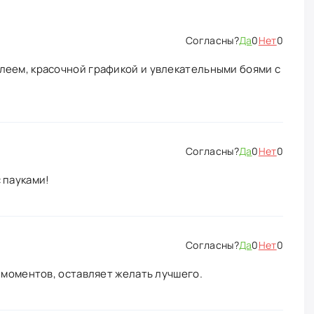
Да
0
Нет
0
леем, красочной графикой и увлекательными боями с
Да
0
Нет
0
 пауками!
Да
0
Нет
0
х моментов, оставляет желать лучшего.