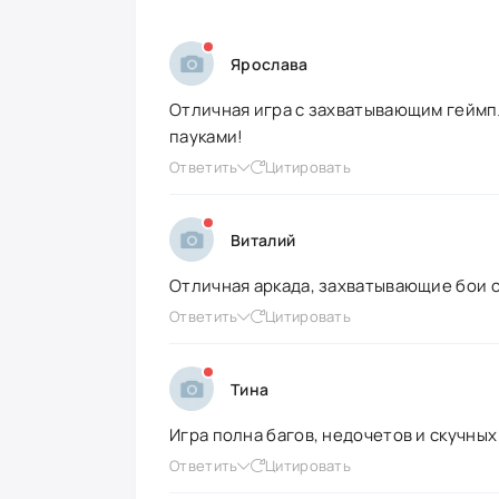
Ярослава
Отличная игра с захватывающим геймп
пауками!
Ответить
Цитировать
Виталий
Отличная аркада, захватывающие бои с
Ответить
Цитировать
Тина
Игра полна багов, недочетов и скучны
Ответить
Цитировать