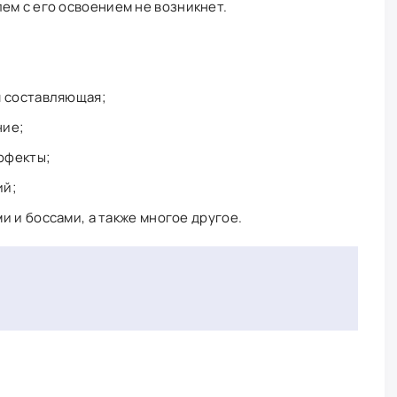
ем с его освоением не возникнет.
я составляющая;
ние;
ффекты;
ий;
и и боссами, а также многое другое.