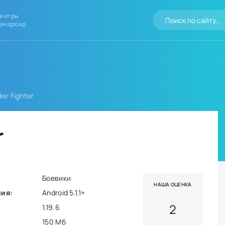
е игры
 андроид
der Fighter
r
Боевики
НАША ОЦЕНКА
ния:
Android 5.1.1+
2
1.19.6
150 Мб