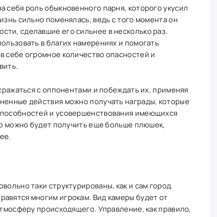
а себя роль обыкновенного парня, которого укусил
изнь сильно поменялась, ведь с того момента он
сти, сделавшие его сильнее в несколько раз.
пользовать в благих намерениях и помогать
в себе огромное количество опасностей и
вить.
 сражаться с оппонентами и побеждать их, применяя
лненные действия можно получать награды, которые
 способностей и усовершенствования имеющихся
 то можно будет получить еще больше плюшек,
ее.
вольно таки структурированы, как и сам город.
равятся многим игрокам. Вид камеры будет от
 атмосферу происходящего. Управление, как правило,