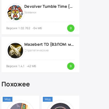
Devolver Tumble Time {ВЗЛОМ}
Боевики
Версия: 1.02.762
54 Мб
0
Mazebert TD {ВЗЛОМ: много денег}
Стратегические
Версия: 1.4.1
42 Мб
0
Похожее
Мод
Мод