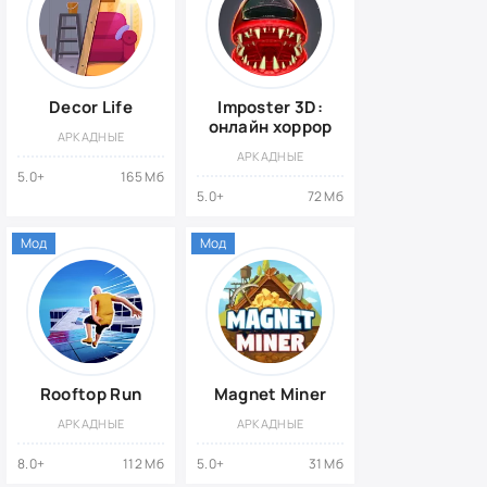
Decor Life
Imposter 3D:
онлайн хоррор
АРКАДНЫЕ
АРКАДНЫЕ
5.0+
165 Мб
5.0+
72 Мб
Мод
Мод
Rooftop Run
Magnet Miner
АРКАДНЫЕ
АРКАДНЫЕ
8.0+
112 Мб
5.0+
31 Мб