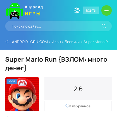
Андроид
ВОЙТИ
ИГРЫ
ANDROID-IGRU.COM
»
Игры
»
Боевики
» Super Mario Run {ВЗЛОМ: много денег}
Super Mario Run {ВЗЛОМ: много
денег}
Мод
2.6
В избранное