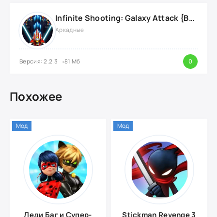
Infinite Shooting: Galaxy Attack {ВЗЛОМ: Бесплатные Покупки}
Аркадные
Версия: 2.2.3
81 Мб
0
Похожее
Мод
Мод
Леди Баг и Супер-
Stickman Revenge 3