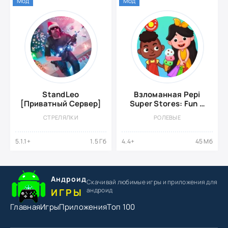
Мод
Мод
StandLeo
Взломанная Pepi
[Приватный Сервер]
Super Stores: Fun &
Games
СТРЕЛЯЛКИ
РОЛЕВЫЕ
5.1.1+
1.5 Гб
4.4+
45 Мб
Андроид
Скачивай любимые игры
и приложения для
андроид
ИГРЫ
Главная
Игры
Приложения
Топ 100