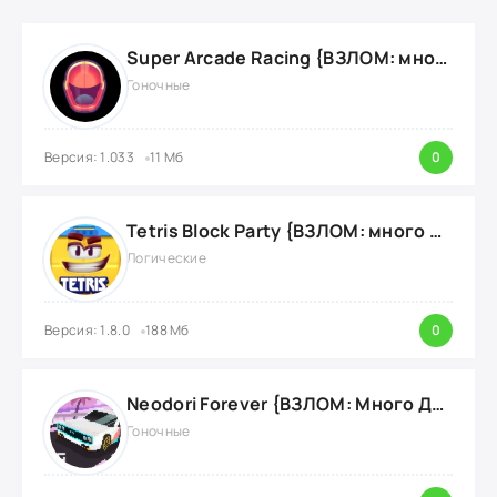
Super Arcade Racing {ВЗЛОМ: много золотых монет}
Гоночные
Версия: 1.033
11 Мб
0
Tetris Block Party {ВЗЛОМ: много денег}
Логические
Версия: 1.8.0
188 Мб
0
Neodori Forever {ВЗЛОМ: Много Денег}
Гоночные