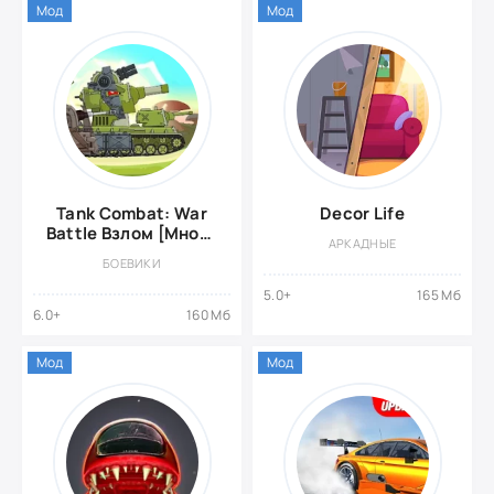
Мод
Мод
Tank Combat: War
Decor Life
Battle Взлом [Много
АРКАДНЫЕ
Денег]
БОЕВИКИ
5.0+
165 Мб
6.0+
160 Мб
Мод
Мод