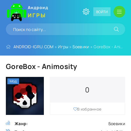
Андроид
ВОЙТИ
ИГРЫ
ANDROID-IGRU.COM
»
Игры
»
Боевики
» GoreBox - Animosity
GoreBox - Animosity
Мод
0
В избранное
Жанр:
Боевики