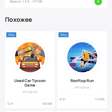
Версия: 1.3.8
137 Мб
0
Похожее
Мод
Мод
Used Car Tycoon
Rooftop Run
Game
АРКАДНЫЕ
АРКАДНЫЕ
8.0+
112 Мб
5.0+
160 Мб