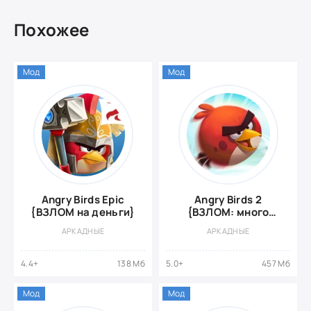
Похожее
Мод
Мод
Angry Birds Epic
Angry Birds 2
{ВЗЛОМ на деньги}
{ВЗЛОМ: много
денег}
АРКАДНЫЕ
АРКАДНЫЕ
4.4+
138 Мб
5.0+
457 Мб
Мод
Мод