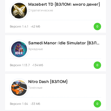
Mazebert TD {ВЗЛОМ: много денег}
Стратегические
Версия: 1.4.1
42 Мб
0
Samedi Manor: Idle Simulator {ВЗЛОМ: Бесплатные покупки}
Аркадные
Версия: 1.13.7
134 Мб
0
Nitro Dash {ВЗЛОМ}
Гоночные
Версия: 1.64
33 Мб
0