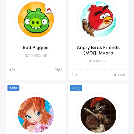
Bad Piggies
Angry Birds Friends
(МОД, Много
ЛОГИЧЕСКИЕ
бустеров)
АРКАДНЫЕ
4.1+
0 Мб
5.0+
101 Мб
Мод
Мод