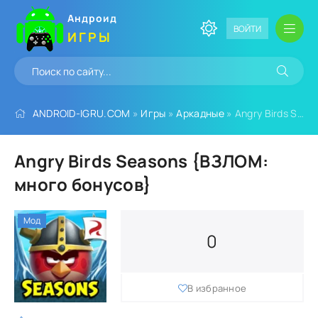
Андроид
ВОЙТИ
ИГРЫ
ANDROID-IGRU.COM
»
Игры
»
Аркадные
» Angry Birds Seasons {ВЗЛОМ: много бонусов}
Angry Birds Seasons {ВЗЛОМ:
много бонусов}
Мод
0
В избранное