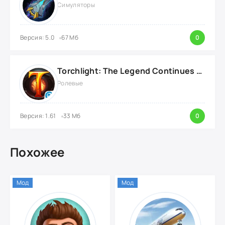
Симуляторы
Версия: 5.0
67 Мб
0
Torchlight: The Legend Continues {ВЗЛОМ: Режим Бога}
Ролевые
Версия: 1.61
33 Мб
0
Похожее
Мод
Мод