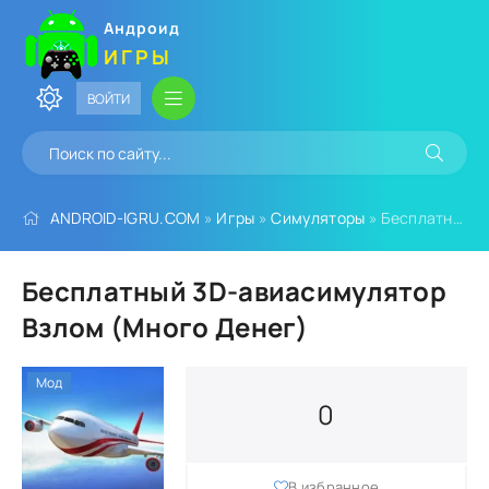
Андроид
ИГРЫ
ВОЙТИ
ANDROID-IGRU.COM
»
Игры
»
Симуляторы
» Бесплатный 3D-авиасимулятор Взлом (Много Денег)
Бесплатный 3D-авиасимулятор
Взлом (Много Денег)
Мод
0
В избранное