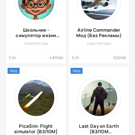
Школьник -
Airline Commander
симулятор жизни
Мод (Без Рекламы)
{ВЗЛОМ: много
СИМУЛЯТОРЫ
СИМУЛЯТОРЫ
денег}
5.0+
4.89 Мб
5.0+
500 Мб
Мод
Мод
PicaSim: Flight
Last Day on Earth
simulator {ВЗЛОМ}
(ВЗЛОМ