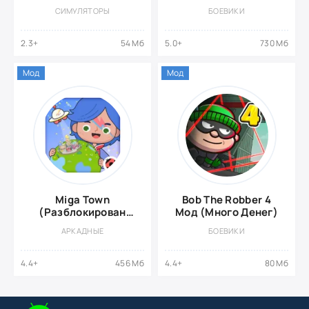
Бесплатный крафт/
СИМУЛЯТОРЫ
БОЕВИКИ
меню)
2.3+
54 Мб
5.0+
730 Мб
Мод
Мод
Miga Town
Bob The Robber 4
(Разблокирован
Мод (Много Денег)
Платный Контент)
АРКАДНЫЕ
БОЕВИКИ
4.4+
456 Мб
4.4+
80 Мб