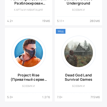
Разблокирован
Underground
Премиум)
КАРТЫ И НАВИГАЦИЯ
БОЕВИКИ
4.2+
19 Мб
5.1.1+
280 Мб
Мод
Project Rise
Dead God Land
(Приватный сервер
Survival Games
Standoff 2)
БОЕВИКИ
БОЕВИКИ
5.0+
1.2 Гб
7.0+
715 Мб