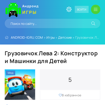
Андроид
ВОЙТИ
ИГРЫ
ANDROID-IGRU.COM
»
Игры
»
Детские
» Грузовичок Лева 2: Конструктор и Машинки для Детей
Грузовичок Лева 2: Конструктор
и Машинки для Детей
Мод
5
В избранное