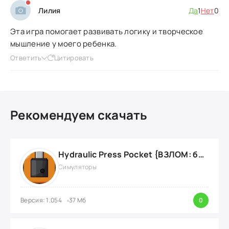
Лилия
Да
1
Нет
0
Эта игра помогает развивать логику и творческое
мышление у моего ребенка.
Ответить
Цитировать
Рекомендуем скачать
Hydraulic Press Pocket {ВЗЛОМ: бесконечные деньги}
Симуляторы
Версия: 1.054
37 Мб
0