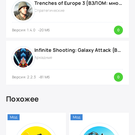
Trenches of Europe 3 {ВЗЛОМ: много денег}
Стратегические
Версия: 1.4.0
20 Мб
0
Infinite Shooting: Galaxy Attack {ВЗЛОМ: Бесплатные Покупки}
Аркадные
Версия: 2.2.3
81 Мб
0
Похожее
Мод
Мод