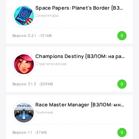
Space Papers: Planet's Border {ВЗЛОМ: энергию}
Симуляторы
Версия: 0.2.1
131 Мб
0
Champions Destiny {ВЗЛОМ: на радар}
Стратегические
Версия: 3.1.3
209 Мб
0
Race Master Manager {ВЗЛОМ: много денег}
Гоночные
Версия: 1.1
37 Мб
0