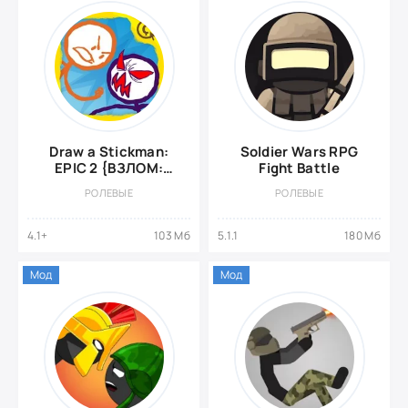
Draw a Stickman:
Soldier Wars RPG
EPIC 2 {ВЗЛОМ:
Fight Battle
бессмертие}
РОЛЕВЫЕ
РОЛЕВЫЕ
4.1+
103 Мб
5.1.1
180 Мб
Мод
Мод