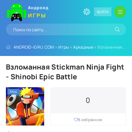
Андроид
ВОЙТИ
ИГРЫ
ANDROID-IGRU.COM
»
Игры
»
Аркадные
» Взломанная Stickman Ninja Fight - Shinobi Epic Battle
Взломанная Stickman Ninja Fight
- Shinobi Epic Battle
Мод
0
В избранное