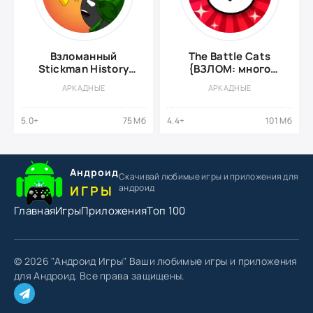
Взломанный
The Battle Cats
Stickman History
{ВЗЛОМ: много
Battle
денег}
АРКАДНЫЕ
АРКАДНЫЕ
5.0+
75 Мб
4.4+
101 Мб
Андроид
Скачивай любимые игры
и приложения для
андроид
ИГРЫ
Главная
Игры
Приложения
Топ 100
© 2026 "Андроид Игры" Ваши любимые игры и приложения
для Андроид. Все права защищены.