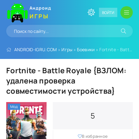
Андроид
ВОЙТИ
ИГРЫ
ANDROID-IGRU.COM
»
Игры
»
Боевики
» Fortnite - Battle Royale {ВЗЛОМ: удалена проверка совместимости устройства}
Fortnite - Battle Royale {ВЗЛОМ:
удалена проверка
совместимости устройства}
Мод
5
В избранное