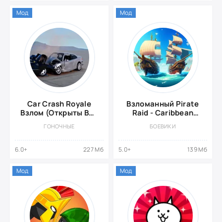
Мод
Мод
Car Crash Royale
Взломанный Pirate
Взлом (Открыты Все
Raid - Caribbean
Автомобили)
Battle
ГОНОЧНЫЕ
БОЕВИКИ
6.0+
227 Мб
5.0+
139 Мб
Мод
Мод