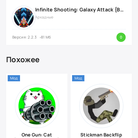
Infinite Shooting: Galaxy Attack {ВЗЛОМ: Бесплатные Покупки}
Аркадные
Версия: 2.2.3
81 Мб
0
Похожее
Мод
Мод
One Gun: Cat
Stickman Backflip