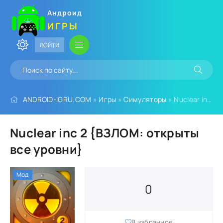
Андроид
ИГРЫ
ВОЙТИ
ANDROID-IGRU.COM
»
Игры
»
Симуляторы
» Nuclear inc 2 {ВЗЛОМ: открыты все уровни}
Nuclear inc 2 {ВЗЛОМ: открыты
все уровни}
Мод
0
В избранное