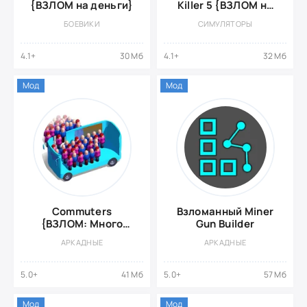
{ВЗЛОМ на деньги}
Killer 5 {ВЗЛОМ на
деньги}
БОЕВИКИ
СИМУЛЯТОРЫ
4.1+
30 Мб
4.1+
32 Мб
Мод
Мод
Commuters
Взломанный Miner
{ВЗЛОМ: Много
Gun Builder
денег}
АРКАДНЫЕ
АРКАДНЫЕ
5.0+
41 Мб
5.0+
57 Мб
Мод
Мод