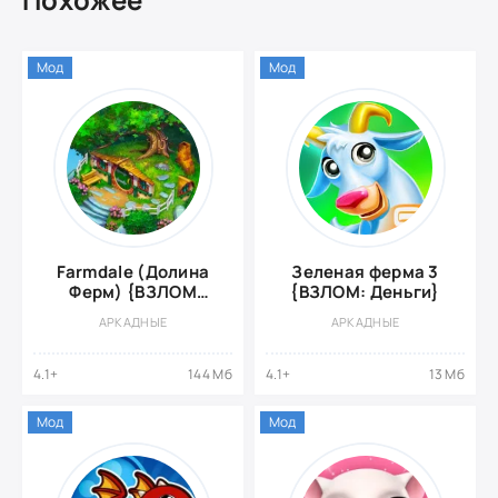
Мод
Мод
Farmdale (Долина
Зеленая ферма 3
Ферм) {ВЗЛОМ
{ВЗЛОМ: Деньги}
много денег}
АРКАДНЫЕ
АРКАДНЫЕ
4.1+
144 Мб
4.1+
13 Мб
Мод
Мод