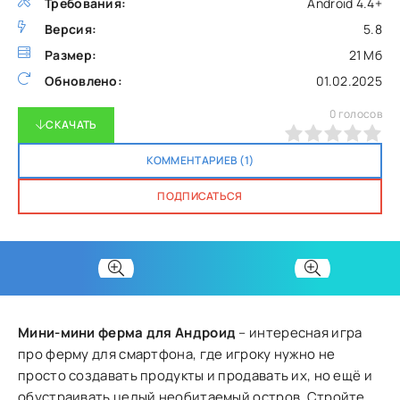
Требования:
Android 4.4+
Версия:
5.8
Размер:
21 Мб
Обновлено:
01.02.2025
0
голосов
СКАЧАТЬ
0
1
2
3
4
5
КОММЕНТАРИЕВ (1)
ПОДПИСАТЬСЯ
Мини-мини ферма для Андроид
– интересная игра
про ферму для смартфона, где игроку нужно не
просто создавать продукты и продавать их, но ещё и
обустраивать целый необитаемый остров. Стройте