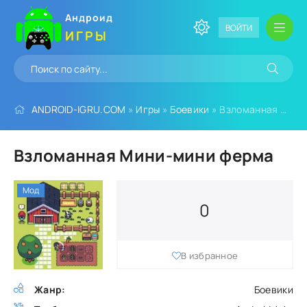
Андроид
ВОЙТИ
ИГРЫ
ANDROID-IGRU.COM
»
Игры
»
Боевики
» Взломанная Мини-мини ферма
Взломанная Мини-мини ферма
Мод
0
В избранное
Жанр:
Боевики