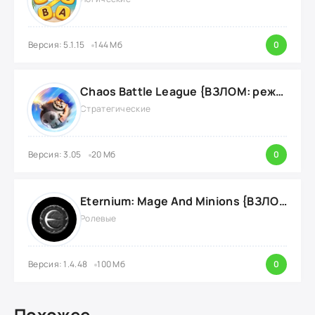
Версия: 5.1.15
144 Мб
0
Chaos Battle League {ВЗЛОМ: режим Бога}
Стратегические
Версия: 3.05
20 Мб
0
Eternium: Mage And Minions {ВЗЛОМ: монеты, бриллианты и большой урон}
Ролевые
Версия: 1.4.48
100 Мб
0
Похожее