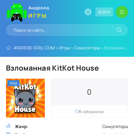
Андроид
ВОЙТИ
ИГРЫ
ANDROID-IGRU.COM
»
Игры
»
Симуляторы
» Взломанная KitKot House
Взломанная KitKot House
Мод
0
В избранное
Жанр:
Симуляторы