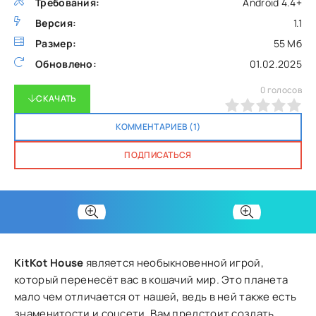
Требования:
Android 4.4+
Версия:
1.1
Размер:
55 Мб
Обновлено:
01.02.2025
0
голосов
СКАЧАТЬ
0
1
2
3
4
5
КОММЕНТАРИЕВ (1)
ПОДПИСАТЬСЯ
KitKot House
является необыкновенной игрой,
который перенесёт вас в кошачий мир. Это планета
мало чем отличается от нашей, ведь в ней также есть
знаменитости и соцсети. Вам предстоит создать