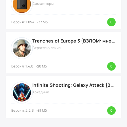
Симуляторы
Версия: 1.054
37 Мб
0
Trenches of Europe 3 {ВЗЛОМ: много денег}
Стратегические
Версия: 1.4.0
20 Мб
0
Infinite Shooting: Galaxy Attack {ВЗЛОМ: Бесплатные Покупки}
Аркадные
Версия: 2.2.3
81 Мб
0