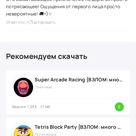
потрясающее! Ощущения от первого лица просто
невероятные! 🚚💨✨
Ответить
Цитировать
Рекомендуем скачать
Super Arcade Racing {ВЗЛОМ: много золотых монет}
Гоночные
Версия: 1.033
11 Мб
0
Tetris Block Party {ВЗЛОМ: много денег}
Логические