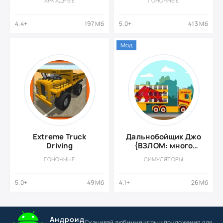
АРКАДНЫЕ
ГОНОЧНЫЕ
4.4+
197 Мб
5.0+
413 Мб
Мод
Extreme Truck
Дальнобойщик Джо
Driving
{ВЗЛОМ: много
денег}
ГОНОЧНЫЕ
СИМУЛЯТОРЫ
5.0+
49 Мб
4.1+
26 Мб
Андроид
Скачивай любимые игры
и приложения для