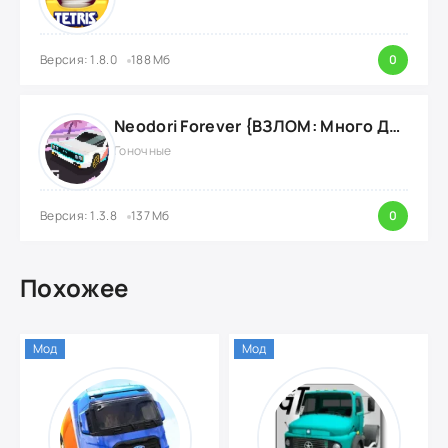
Версия: 1.8.0
188 Мб
0
Neodori Forever {ВЗЛОМ: Много Денег}
Гоночные
Версия: 1.3.8
137 Мб
0
Похожее
Мод
Мод