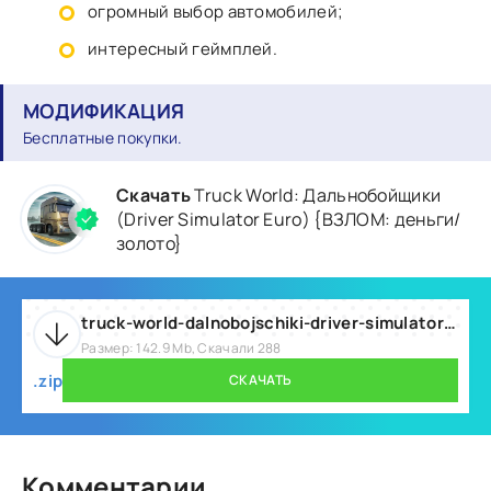
огромный выбор автомобилей;
интересный геймплей.
МОДИФИКАЦИЯ
Бесплатные покупки.
Скачать
Truck World: Дальнобойщики
(Driver Simulator Euro) {ВЗЛОМ: деньги/
золото}
truck-world-dalnobojschiki-driver-simulator-euro-v1-237373-mod.zip
Размер: 142.9 Mb, Скачали 288
.zip
СКАЧАТЬ
Комментарии