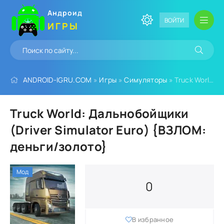
Андроид
ВОЙТИ
ИГРЫ
ANDROID-IGRU.COM
»
Игры
»
Симуляторы
» Truck World: Дальнобойщики (Driver Simulator Euro) {ВЗЛОМ: деньги/золото}
Truck World: Дальнобойщики
(Driver Simulator Euro) {ВЗЛОМ:
деньги/золото}
Мод
0
В избранное