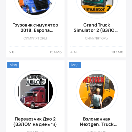
Грузовик симулятор
Grand Truck
2018: Европа
Simulator 2 (ВЗЛОМ,
{ВЗЛОМ: Много
много денег)
СИМУЛЯТОРЫ
СИМУЛЯТОРЫ
денег}
5.0+
154 Мб
4.4+
183 Мб
Мод
Мод
Перевозчик Джо 2
Взломанная
{ВЗЛОМ на деньги}
Nextgen: Truck
Simulator