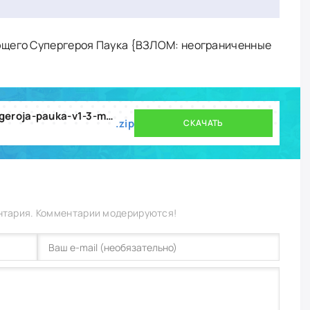
щего Супергероя Паука {ВЗЛОМ: неограниченные
simuljator-letajuschego-supergeroja-pauka-v1-3-mod.zip
.zip
СКАЧАТЬ
нтария. Комментарии модерируются!