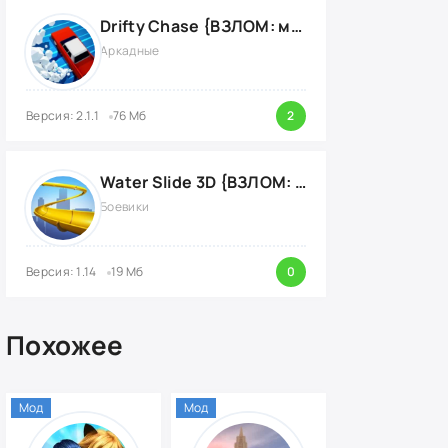
Drifty Chase {ВЗЛОМ: много денег}
Аркадные
Версия: 2.1.1
76 Мб
2
Water Slide 3D {ВЗЛОМ: на деньги}
Боевики
Версия: 1.14
19 Мб
0
Похожее
Мод
Мод