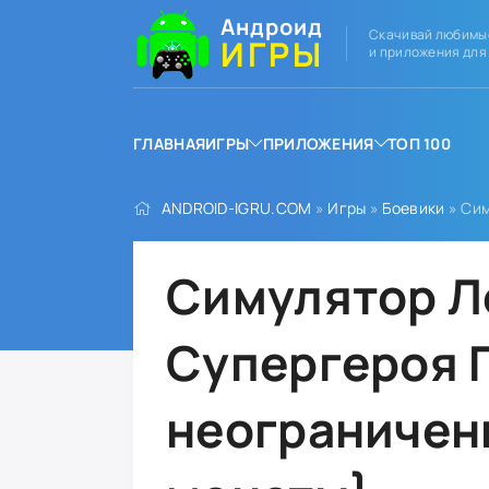
Андроид
Скачивай любимы
ИГРЫ
и приложения для
ГЛАВНАЯ
ИГРЫ
ПРИЛОЖЕНИЯ
ТОП 100
ANDROID-IGRU.COM
»
Игры
»
Боевики
» Сим
Симулятор Л
Супергероя 
неограничен