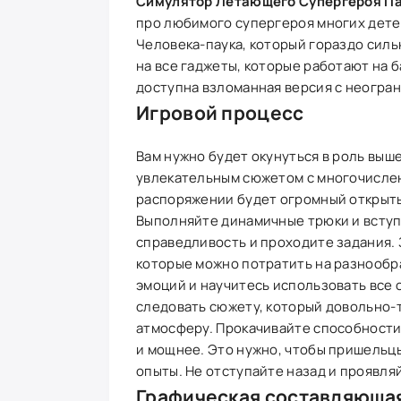
Симулятор Летающего Супергероя П
про любимого супергероя многих дете
Человека-паука, который гораздо силь
на все гаджеты, которые работают на б
доступна взломанная версия с неогра
Игровой процесс
Вам нужно будет окунуться в роль вы
увлекательным сюжетом с многочисле
распоряжении будет огромный открыты
Выполняйте динамичные трюки и вступа
справедливость и проходите задания. 
которые можно потратить на разнообр
эмоций и научитесь использовать все 
следовать сюжету, который довольно-
атмосферу. Прокачивайте способности 
и мощнее. Это нужно, чтобы пришельцы
опыты. Не отступайте назад и проявляй
Графическая составляюща