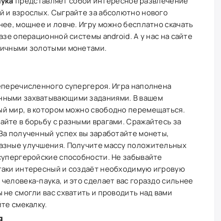
аука
представляет собой интересное развлечение
й и взрослых. Сыграйте за абсолютно нового
нее, мощнее и ловче. Игру можно бесплатно скачать
азе операционной системы android. А у нас на сайте
ничными золотыми монетами.
шеперечисленного супергероя. Игра наполнена
нными захватывающими заданиями. В вашем
й мир, в котором можно свободно перемещаться.
йте в борьбу с разными врагами. Сражайтесь за
За полученный успех вы заработайте монеты,
азные улучшения. Получите массу положительных
супергеройские способности. Не забывайте
таки интересный и создаёт необходимую игровую
человека-паука, и это сделает вас гораздо сильнее
 не смогли вас схватить и проводить над вами
те смекалку.
я