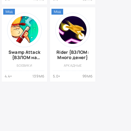
Мод
Мод
Swamp Attack
Rider {ВЗЛОМ:
{ВЗЛОМ на
Много денег}
деньги}
БОЕВИКИ
АРКАДНЫЕ
4.4+
139 Мб
5.0+
99 Мб