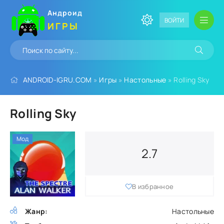
Андроид
ВОЙТИ
ИГРЫ
ANDROID-IGRU.COM
»
Игры
»
Настольные
» Rolling Sky
Rolling Sky
Мод
2.7
В избранное
Жанр:
Настольные