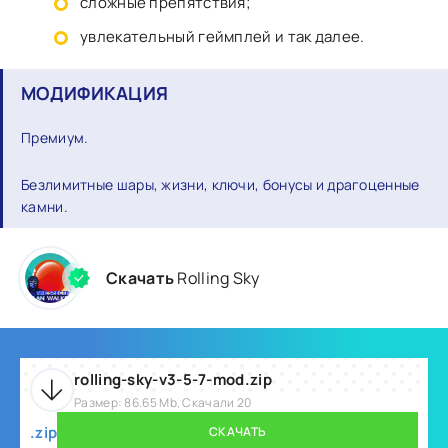
сложные препятствия;
увлекательный геймплей и так далее.
МОДИФИКАЦИЯ
Премиум.
Безлимитные шары, жизни, ключи, бонусы и драгоценные
камни.
Скачать
Rolling Sky
rolling-sky-v3-5-7-mod.zip
Размер: 86.65 Mb, Скачали 20
.zip
СКАЧАТЬ