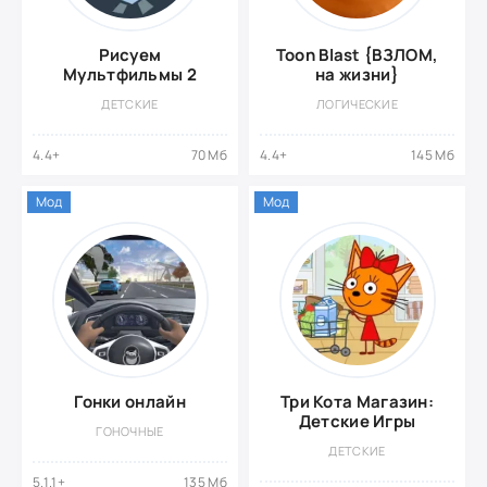
Рисуем
Toon Blast {ВЗЛОМ,
Мультфильмы 2
на жизни}
ДЕТСКИЕ
ЛОГИЧЕСКИЕ
4.4+
70 Мб
4.4+
145 Мб
Мод
Мод
Гонки онлайн
Три Кота Магазин:
Детские Игры
ГОНОЧНЫЕ
ДЕТСКИЕ
5.1.1+
135 Мб