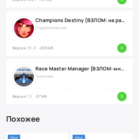
Champions Destiny {ВЗЛОМ: на радар}
Стратегические
Версия: 3.1.3
209 Мб
0
Race Master Manager {ВЗЛОМ: много денег}
Гоночные
Версия: 1.1
37 Мб
0
Похожее
Мод
Мод