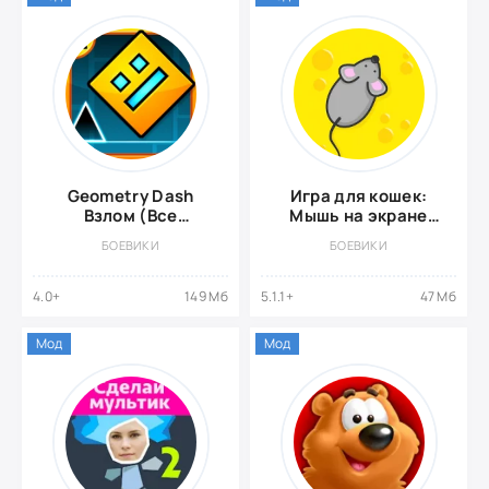
Geometry Dash
Игра для кошек:
Взлом (Все
Мышь на экране
разблокировано)
[ВЗЛОМ, Все мини-
БОЕВИКИ
БОЕВИКИ
игры]
4.0+
149 Мб
5.1.1+
47 Мб
Мод
Мод