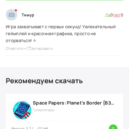
Тимур
Да
0
Нет
0
Игра захватывает с первых секунд! Увлекательный
геймплей и красочная графика, просто не
оторваться! ⭐️
Ответить
Цитировать
Рекомендуем скачать
Space Papers: Planet's Border {ВЗЛОМ: энергию}
Симуляторы
Версия: 0.2.1
131 Мб
0