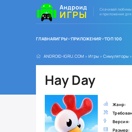
Андроид
Скачивай любимы
ИГРЫ
и приложения для
ГЛАВНАЯ
ИГРЫ
ПРИЛОЖЕНИЯ
ТОП 100
ANDROID-IGRU.COM
»
Игры
»
Симуляторы
»
Hay Day
Жанр:
Требова
Версия:
Размер: