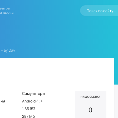
е игры
 андроид
 Hay Day
Симуляторы
НАША ОЦЕНКА
ния:
Android 4.1+
0
1.65.153
287 Мб