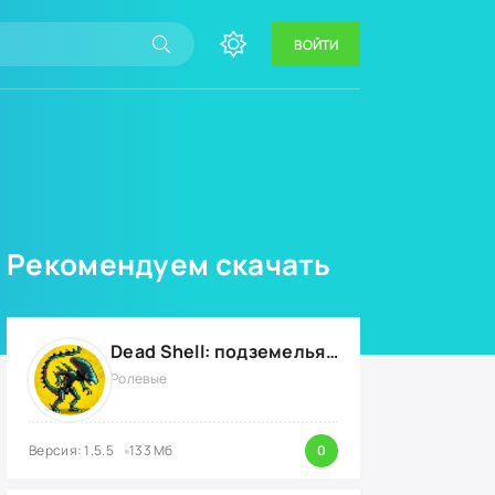
ВОЙТИ
Рекомендуем скачать
Dead Shell: подземелья мертвых {ВЗЛОМ: на деньги}
Ролевые
Версия: 1.5.5
133 Мб
0