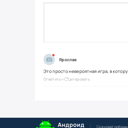
Ярослав
Это просто невероятная игра, в котору
Ответить
Цитировать
Андроид
Скачивай любимы