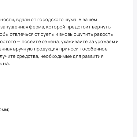
тности, вдали от городского шума. В вашем
а запущенная ферма, которой предстоит вернуть
тобы отвлечься от суеты и вновь ощутить радость
ростого — посейте семена, ухаживайте за урожаем и
енная вручную продукция приносит особенное
олучите средства, необходимые для развития
ь на:
рмы;