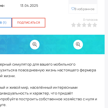
но:
13.04.2025
В избранное
0
голосов
 (1)
ПОДПИСАТЬСЯ
0
1
2
3
4
5
ферный симулятор для вашего мобильного
грузиться в повседневную жизнь настоящего фермера
ой жизни.
рный и живой мир, населённый интересными
дивидуальность и характер, что придаёт
пробуйте построить собственное хозяйство с нуля и
уге.