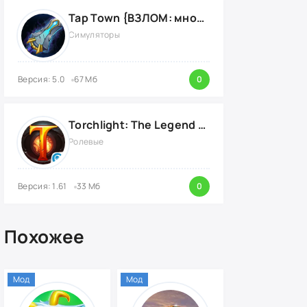
Tap Town {ВЗЛОМ: много денег}
Симуляторы
Версия: 5.0
67 Мб
0
Torchlight: The Legend Continues {ВЗЛОМ: Режим Бога}
Ролевые
Версия: 1.61
33 Мб
0
Похожее
Мод
Мод