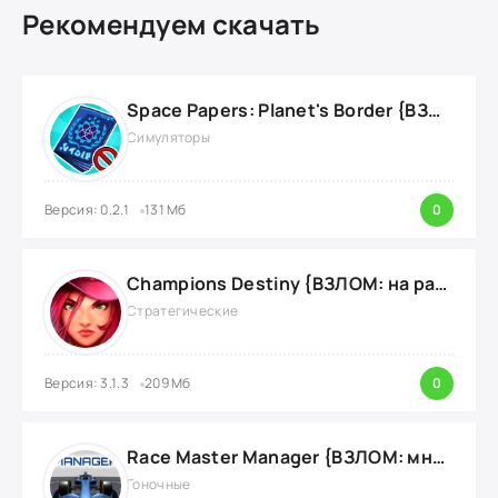
Рекомендуем скачать
Space Papers: Planet's Border {ВЗЛОМ: энергию}
Симуляторы
Версия: 0.2.1
131 Мб
0
Champions Destiny {ВЗЛОМ: на радар}
Стратегические
Версия: 3.1.3
209 Мб
0
Race Master Manager {ВЗЛОМ: много денег}
Гоночные