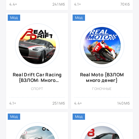
4.4+
241 Мб
4.1+
70 Кб
Мод
Мод
Real Drift Car Racing
Real Moto {ВЗЛОМ
{ВЗЛОМ: Много
много денег}
денег}
СПОРТ
ГОНОЧНЫЕ
4.1+
251 Мб
4.4+
140 Мб
Мод
Мод