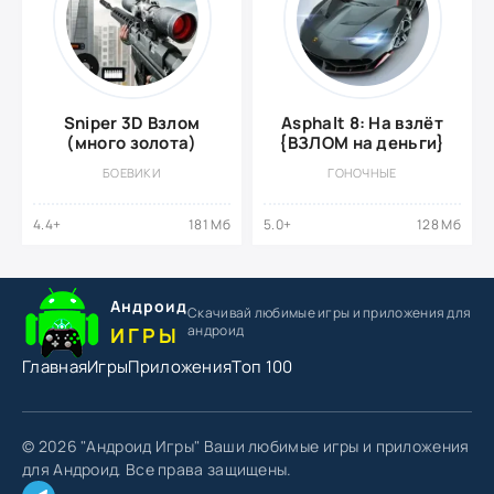
Sniper 3D Взлом
Asphalt 8: На взлёт
(много золота)
{ВЗЛОМ на деньги}
БОЕВИКИ
ГОНОЧНЫЕ
4.4+
181 Мб
5.0+
128 Мб
Андроид
Скачивай любимые игры
и приложения для
андроид
ИГРЫ
Главная
Игры
Приложения
Топ 100
© 2026 "Андроид Игры" Ваши любимые игры и приложения
для Андроид. Все права защищены.