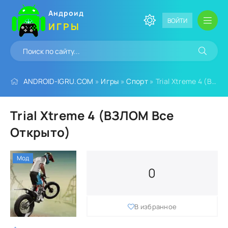
Андроид
ВОЙТИ
ИГРЫ
ANDROID-IGRU.COM
»
Игры
»
Спорт
» Trial Xtreme 4 (ВЗЛОМ Все Открыто)
Trial Xtreme 4 (ВЗЛОМ Все
Открыто)
Мод
0
В избранное