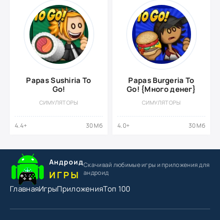
Papas Sushiria To
Papas Burgeria To
Go!
Go! {Много денег}
СИМУЛЯТОРЫ
СИМУЛЯТОРЫ
4.4+
30 Мб
4.0+
30 Мб
Андроид
Скачивай любимые игры
и приложения для
андроид
ИГРЫ
Главная
Игры
Приложения
Топ 100