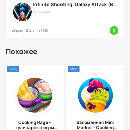
Infinite Shooting: Galaxy Attack {ВЗЛОМ: Бесплатные Покупки}
Аркадные
Версия: 2.2.3
81 Мб
0
Похожее
Мод
Мод
Cooking Rage -
Взломанная Mini
кулинарные игры
Market - Сooking