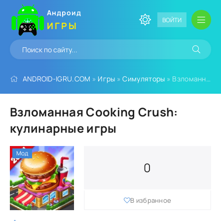
Андроид
ВОЙТИ
ИГРЫ
ANDROID-IGRU.COM
»
Игры
»
Симуляторы
» Взломанная Cooking Crush: кулинарные игры
Взломанная Cooking Crush:
кулинарные игры
Мод
0
В избранное