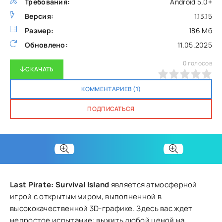
Требования:
Android 5.0+
Версия:
1.13.15
Размер:
186 Мб
Обновлено:
11.05.2025
0
голосов
СКАЧАТЬ
0
1
2
3
4
5
КОММЕНТАРИЕВ (1)
ПОДПИСАТЬСЯ
Last Pirate: Survival Island
является атмосферной
игрой с открытым миром, выполненной в
высококачественной 3D-графике. Здесь вас ждет
непростое испытание: выжить любой ценой на