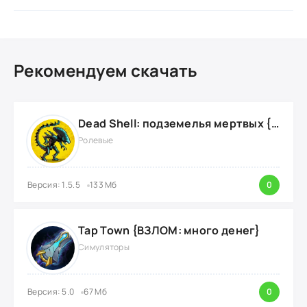
Рекомендуем скачать
Dead Shell: подземелья мертвых {ВЗЛОМ: на деньги}
Ролевые
Версия: 1.5.5
133 Мб
0
Tap Town {ВЗЛОМ: много денег}
Симуляторы
Версия: 5.0
67 Мб
0