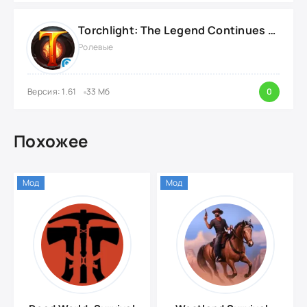
Torchlight: The Legend Continues {ВЗЛОМ: Режим Бога}
Ролевые
Версия: 1.61
33 Мб
0
Похожее
Мод
Мод