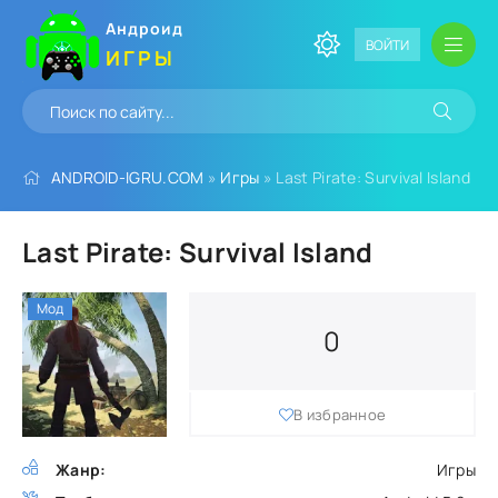
Андроид
ВОЙТИ
ИГРЫ
ANDROID-IGRU.COM
»
Игры
» Last Pirate: Survival Island
Last Pirate: Survival Island
Мод
0
В избранное
Жанр:
Игры