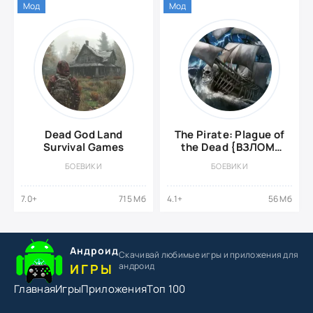
Мод
Мод
Dead God Land
The Pirate: Plague of
Survival Games
the Dead {ВЗЛОМ:
много денег /
БОЕВИКИ
БОЕВИКИ
разблокировка}
7.0+
715 Мб
4.1+
56 Мб
Андроид
Скачивай любимые игры
и приложения для
андроид
ИГРЫ
Главная
Игры
Приложения
Топ 100