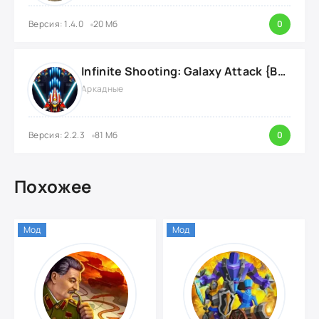
Версия: 1.4.0
20 Мб
0
Infinite Shooting: Galaxy Attack {ВЗЛОМ: Бесплатные Покупки}
Аркадные
Версия: 2.2.3
81 Мб
0
Похожее
Мод
Мод