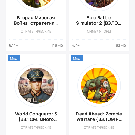
Вторая Мировая
Epic Battle
Война: стратегия в
Simulator 2 {ВЗЛОМ
реальном времени
на деньги}
СТРАТЕГИЧЕСКИЕ
СИМУЛЯТОРЫ
{ВЗЛОМ: всё
открыто}
5.1.1+
116 Мб
4.4+
62 Мб
Мод
Мод
World Conqueror 3
Dead Ahead: Zombie
{ВЗЛОМ: много
Warfare {ВЗЛОМ на
медалей}
деньги}
СТРАТЕГИЧЕСКИЕ
СТРАТЕГИЧЕСКИЕ