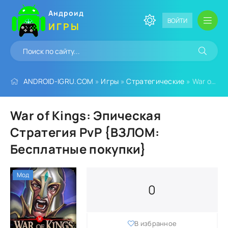
Андроид
ВОЙТИ
ИГРЫ
ANDROID-IGRU.COM
»
Игры
»
Стратегические
» War of Kings: Эпическая Стратегия PvP {ВЗЛОМ: Бесплатные покупки}
War of Kings: Эпическая
Стратегия PvP {ВЗЛОМ:
Бесплатные покупки}
Мод
0
В избранное