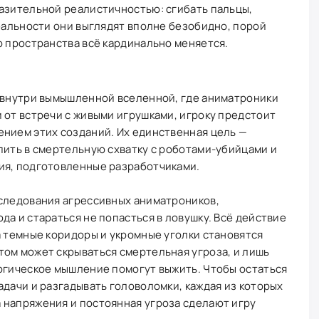
разительной реалистичностью: сгибать пальцы,
реальности они выглядят вполне безобидно, порой
о пространства всё кардинально меняется.
я внутри вымышленной вселенной, где аниматроники
 от встречи с живыми игрушками, игроку предстоит
ением этих созданий. Их единственная цель —
пить в смертельную схватку с роботами-убийцами и
ия, подготовленные разработчиками.
еследования агрессивных аниматроников,
да и стараться не попасться в ловушку. Всё действие
а темные коридоры и укромные уголки становятся
том может скрываться смертельная угроза, и лишь
логическое мышление помогут выжить. Чтобы остаться
адачи и разгадывать головоломки, каждая из которых
 напряжения и постоянная угроза сделают игру