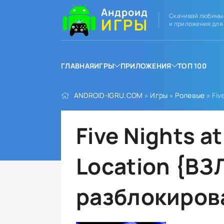
Андроид
Скачивай любимы
ИГРЫ
и приложения для
ГЛАВНАЯ
ИГРЫ
ПРИЛОЖЕНИЯ
ТОП 100
ANDROID-IGRU.COM
»
Игры
»
Ролевые
» Fiv
Five Nights at
Location {ВЗ
разблокиров