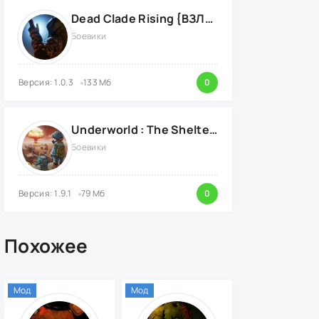
Dead Clade Rising {ВЗЛОМ: Много Денег \ Бессмертие}
Боевики
Версия: 1.0.3
133 Мб
0
Underworld : The Shelter {ВЗЛОМ: бессмертие}
Боевики
Версия: 1.9.1
79 Мб
0
Похожее
Мод
Мод