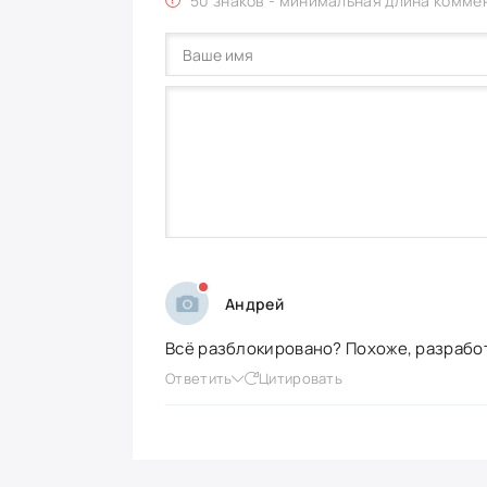
50 знаков - минимальная длина комме
Андрей
Всё разблокировано? Похоже, разработ
Ответить
Цитировать