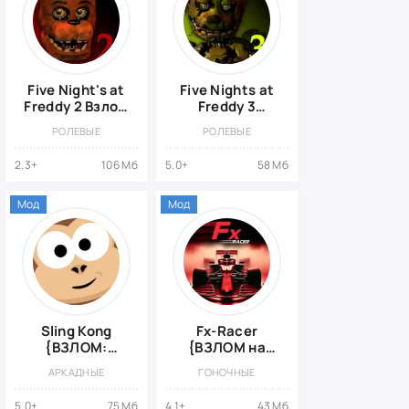
Five Night's at
Five Nights at
Freddy 2 Взлом
Freddy 3
(Все
{ВЗЛОМ все
РОЛЕВЫЕ
РОЛЕВЫЕ
разблокировано)
разблокировано}
2.3+
106 Мб
5.0+
58 Мб
Мод
Мод
Sling Kong
Fx-Racer
{ВЗЛОМ:
{ВЗЛОМ на
Много денег}
деньги}
АРКАДНЫЕ
ГОНОЧНЫЕ
5.0+
75 Мб
4.1+
43 Мб