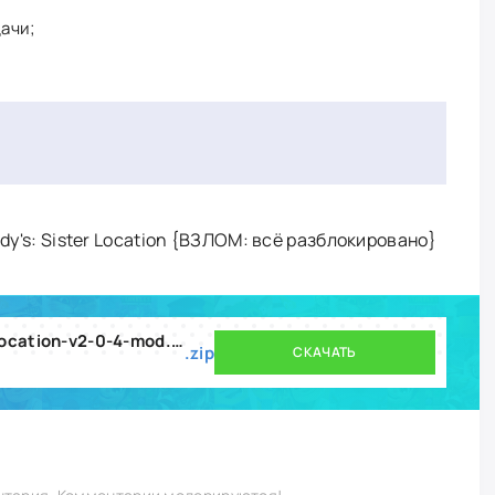
ачи;
eddy's: Sister Location {ВЗЛОМ: всё разблокировано}
five-nights-at-freddys-sister-location-v2-0-4-mod.zip
.zip
СКАЧАТЬ