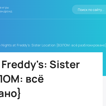
е игры
 андроид
e Nights at Freddy's: Sister Location {ВЗЛОМ: всё разблокировано
 Freddy's: Sister
ЛОМ: всё
ано}