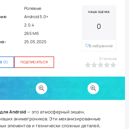
Ролевые
НАША ОЦЕНКА
ния:
Android 5.0+
0
2.0.4
265 Мб
но:
25.05.2025
В избранное
0
голосов
 (1)
ПОДПИСАТЬСЯ
0
1
2
3
4
5
n для Android
— это атмосферный экшен,
ивших аниматроников. Эти механизированные
ных элементов и технически сложных деталей,