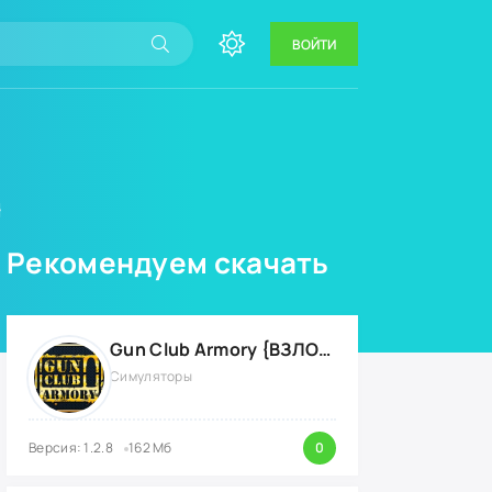
ВОЙТИ
}
Рекомендуем скачать
Gun Club Armory {ВЗЛОМ: Все разблокировано}
Симуляторы
Версия: 1.2.8
162 Мб
0