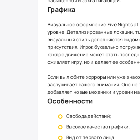
насыщенной и захватывающей.
Графика
Визуальное оформление Five Nights at F
уровне. Детализированные локации, т
визуальный стиль дополняются видом 
присутствия. Игрок буквально погружа
каждое движение может стать последни
оживляет игру, но и делает ее особен
Если вы любите хорроры или уже знако
заслуживает вашего внимания. Оно не
добавляет новые механики и уровни н
Особенности
Свобода действий;
Высокое качество графики;
Вид от первого лица;