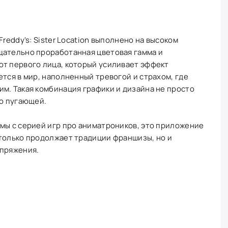
reddy's: Sister Location выполнено на высоком
щательно проработанная цветовая гамма и
от первого лица, который усиливает эффект
ется в мир, наполненный тревогой и страхом, где
м. Такая комбинация графики и дизайна не просто
но пугающей.
мы с серией игр про аниматроников, это приложение
 только продолжает традиции франшизы, но и
апряжения.