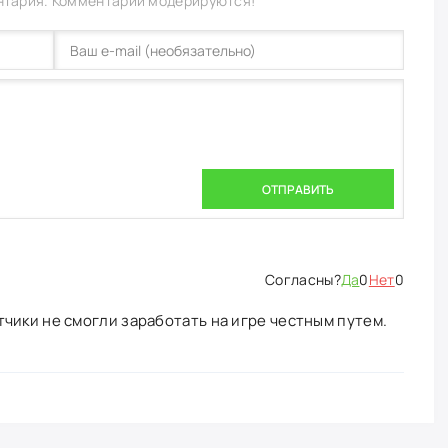
нтария. Комментарии модерируются!
ОТПРАВИТЬ
Да
0
Нет
0
чики не смогли заработать на игре честным путем.