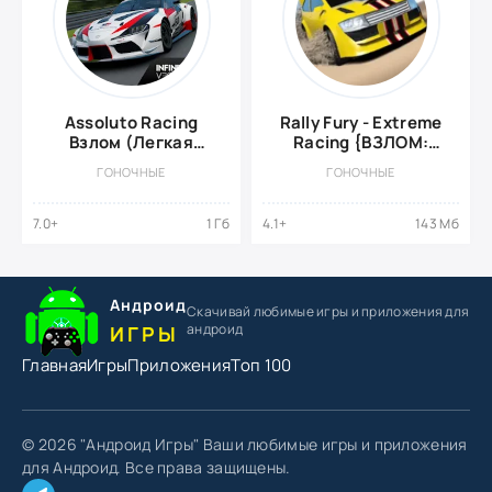
Assoluto Racing
Rally Fury - Extreme
Взлом (Легкая
Racing {ВЗЛОМ:
Лицензия)
много денег}
ГОНОЧНЫЕ
ГОНОЧНЫЕ
7.0+
1 Гб
4.1+
143 Мб
Андроид
Скачивай любимые игры
и приложения для
андроид
ИГРЫ
Главная
Игры
Приложения
Топ 100
© 2026 "Андроид Игры" Ваши любимые игры и приложения
для Андроид. Все права защищены.