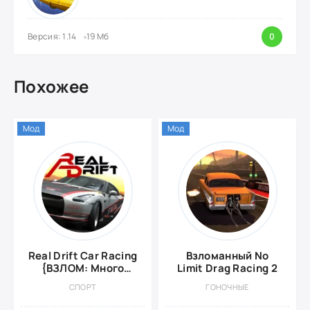
Версия: 1.14
19 Мб
0
Похожее
Мод
Мод
Real Drift Car Racing
Взломанный No
{ВЗЛОМ: Много
Limit Drag Racing 2
денег}
СПОРТ
ГОНОЧНЫЕ