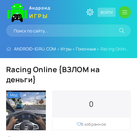
Андроид
ВОЙТИ
ИГРЫ
ANDROID-IGRU.COM
»
Игры
»
Гоночные
» Racing Online {ВЗЛОМ на деньги}
Racing Online {ВЗЛОМ на
деньги}
Мод
0
В избранное