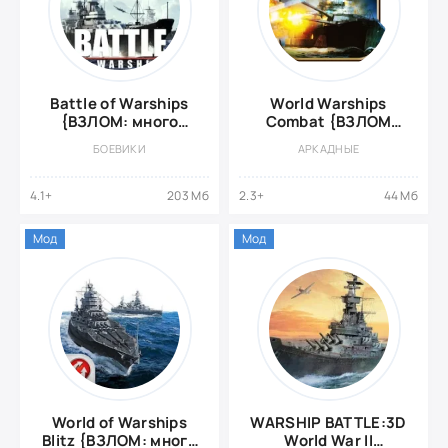
Battle of Warships
World Warships
{ВЗЛОМ: много
Combat {ВЗЛОМ
денег}
много денег}
БОЕВИКИ
АРКАДНЫЕ
4.1+
203 Мб
2.3+
44 Мб
Мод
Мод
World of Warships
WARSHIP BATTLE:3D
Blitz {ВЗЛОМ: много
World War II