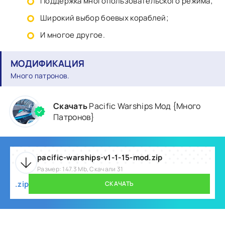
Поддержка многопользовательского режима;
Широкий выбор боевых кораблей;
И многое другое.
МОДИФИКАЦИЯ
Много патронов.
Скачать
Pacific Warships Мод {Много
Патронов}
pacific-warships-v1-1-15-mod.zip
Размер: 147.3 Mb, Скачали 31
.zip
СКАЧАТЬ