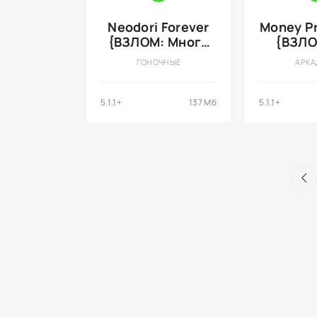
Neodori Forever
Money Pr
{ВЗЛОМ: Много
{ВЗЛО
Денег}
рекл
ГОНОЧНЫЕ
АРКА
5.1.1+
137 Мб
5.1.1+