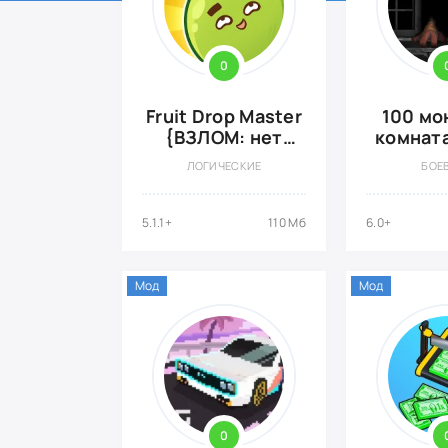
0
Fruit Drop Master
100 мо
{ВЗЛОМ: нет
комната
рекламы}
{ВЗ
ЛОГИЧЕСКИЕ
БОЕ
5.1.1+
110 Мб
6.0+
Мод
Мод
0