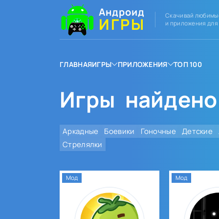
Андроид
Скачивай любимы
ИГРЫ
и приложения для
ГЛАВНАЯ
ИГРЫ
ПРИЛОЖЕНИЯ
ТОП 100
Игры
найдено:
Аркадные
Боевики
Гоночные
Детские
Стрелялки
Мод
Мод