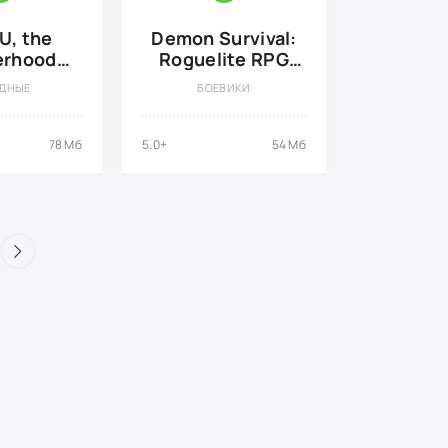
, the
Demon Survival:
erhood
Roguelite RPG
 деньги}
{ВЗЛОМ: Много
ДНЫЕ
БОЕВИКИ
денег}
78 Мб
5.0+
54 Мб