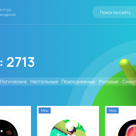
е игры
 андроид
 2713
Логические
Настольные
Повседневные
Ролевые
Симу
Мод
Мод