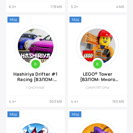
6.0+
178 Мб
5.0+
4 Мб
Мод
Мод
0
0
Hashiriya Drifter #1
LEGO® Tower
Racing {ВЗЛОМ:
{ВЗЛОМ: Много
Много денег}
денег}
ГОНОЧНЫЕ
СИМУЛЯТОРЫ
4.4+
503 Мб
4.4+
165 Мб
Мод
Мод