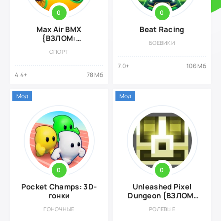
0
0
Max Air BMX
Beat Racing
{ВЗЛОМ:
БОЕВИКИ
бесплатные
СПОРТ
покупки}
7.0+
106 Мб
4.4+
78 Мб
Мод
Мод
0
0
Pocket Champs: 3D-
Unleashed Pixel
гонки
Dungeon {ВЗЛОМ:
много денег}
ГОНОЧНЫЕ
РОЛЕВЫЕ