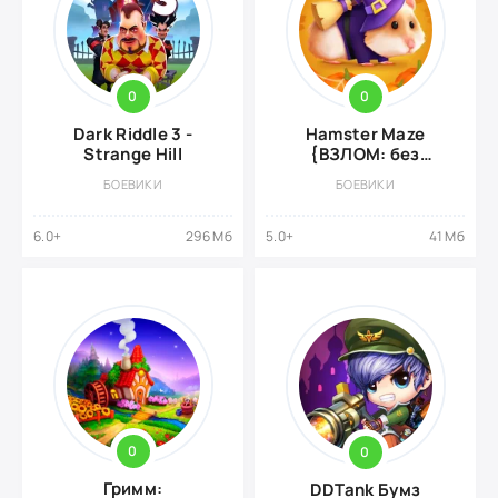
0
0
Dark Riddle 3 -
Hamster Maze
Strange Hill
{ВЗЛОМ: без
рекламы}
БОЕВИКИ
БОЕВИКИ
6.0+
296 Мб
5.0+
41 Мб
0
0
Гримм:
DDTank Бумз