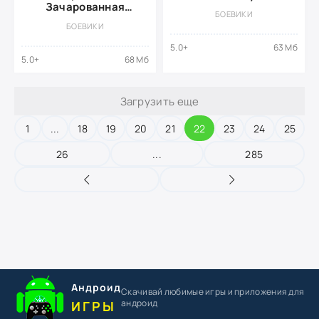
Зачарованная
БОЕВИКИ
Ферма
БОЕВИКИ
5.0+
63 Мб
5.0+
68 Мб
Загрузить еще
1
...
18
19
20
21
22
23
24
25
26
...
285
Андроид
Скачивай любимые игры
и приложения для
андроид
ИГРЫ