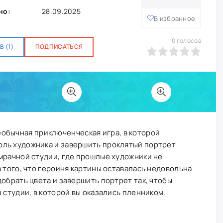
но:
28.09.2025
В избранное
0
голосов
 (1)
ПОДПИСАТЬСЯ
0
1
2
3
4
5
еобычная приключенческая игра, в которой
ль художника и завершить проклятый портрет
мрачной студии, где прошлые художники не
а того, что героиня картины оставалась недовольна
добрать цвета и завершить портрет так, чтобы
 студии, в которой вы оказались пленником.