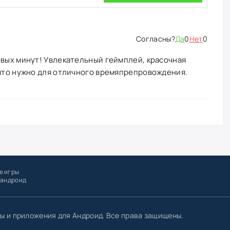
Да
0
Нет
0
рвых минут! Увлекательный геймплей, красочная
 что нужно для отличного времяпрепровождения.
е игры
 андроид
ы и приложения для Андроид. Все права защищены.