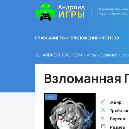
Андроид
Скачивай любимы
ИГРЫ
и приложения для
ГЛАВНАЯ
ИГРЫ
ПРИЛОЖЕНИЯ
ТОП 100
ANDROID-IGRU.COM
»
Игры
»
Боевики
» Вз
Взломанная 
Мод
Жанр:
Требова
Версия:
Размер: