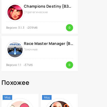
Champions Destiny {ВЗЛОМ: на радар}
Стратегические
Версия: 3.1.3
209 Мб
0
Race Master Manager {ВЗЛОМ: много денег}
Гоночные
Версия: 1.1
37 Мб
0
Похожее
Мод
Мод