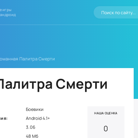
е игры
 андроид
ломанная Палитра Смерти
Палитра Смерти
Боевики
НАША ОЦЕНКА
ния:
Android 4.1+
0
3.06
48 Мб