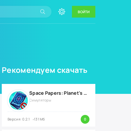
ВОЙТИ
Рекомендуем скачать
Space Papers: Planet's Border {ВЗЛОМ: энергию}
Симуляторы
Версия: 0.2.1
131 Мб
0