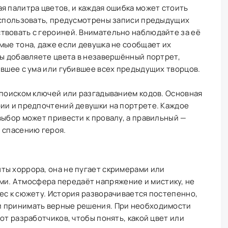
я палитра цветов, и каждая ошибка может стоить
 использовать, предусмотрены записи предыдущих
твовать с героиней. Внимательно наблюдайте за её
мые тона, даже если девушка не сообщает их
вы добавляете цвета в незавершённый портрет,
ившее с ума или губившее всех предыдущих творцов.
 поиском ключей или разгадыванием кодов. Основная
рии и предпочтений девушки на портрете. Каждое
выбор может привести к провалу, а правильный —
 спасению героя.
ты хоррора, она не пугает скримерами или
. Атмосфера передаёт напряжение и мистику, не
ес к сюжету. История разворачивается постепенно,
и принимать верные решения. При необходимости
от разработчиков, чтобы понять, какой цвет или