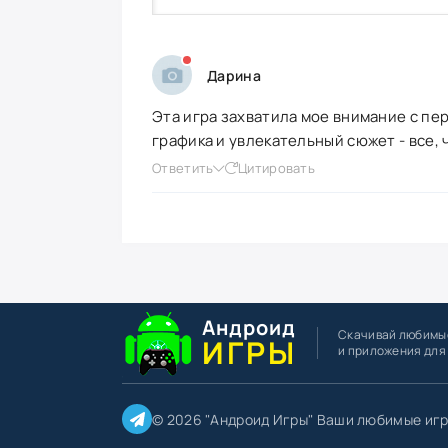
Дарина
Эта игра захватила мое внимание с пе
графика и увлекательный сюжет - все,
Ответить
Цитировать
Андроид
Скачивай любимы
ИГРЫ
и приложения для
© 2026 "Андроид Игры" Ваши любимые игр