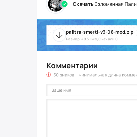
Скачать
Взломанная Пали
palitra-smerti-v3-06-mod.zip
Размер: 48.51 Mb, Скачали 0
Комментарии
50 знаков - минимальная длина комме