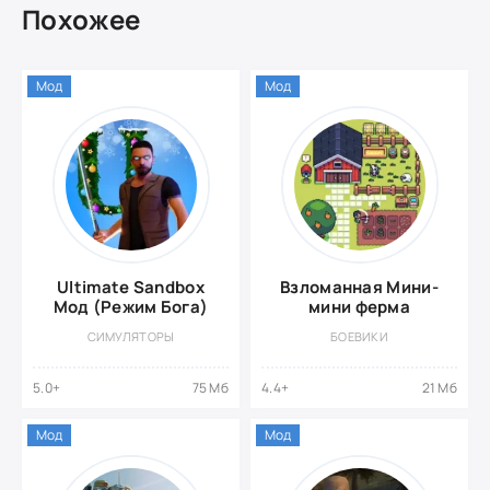
Похожее
Мод
Мод
Ultimate Sandbox
Взломанная Мини-
Мод (Режим Бога)
мини ферма
СИМУЛЯТОРЫ
БОЕВИКИ
5.0+
75 Мб
4.4+
21 Мб
Мод
Мод