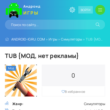
Андроид
ВОЙТИ
ИГРЫ
ANDROID-IGRU.COM
»
Игры
»
Симуляторы
» TUB {МОД, нет рекламы}
TUB {МОД, нет рекламы}
Мод
0
В избранное
Жанр:
Симуляторы