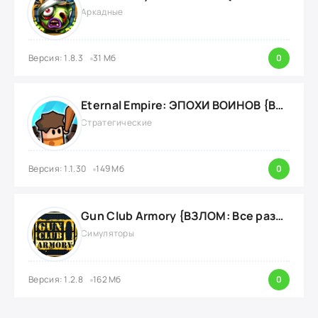
Аркадные
Версия: 1.8.3
31 Мб
0
Eternal Empire: ЭПОХИ ВОИНОВ {ВЗЛОМ: бесплатные покупки}
Стратегические
Версия: 1.1.30
149 Мб
0
Gun Club Armory {ВЗЛОМ: Все разблокировано}
Симуляторы
Версия: 1.2.8
162 Мб
0