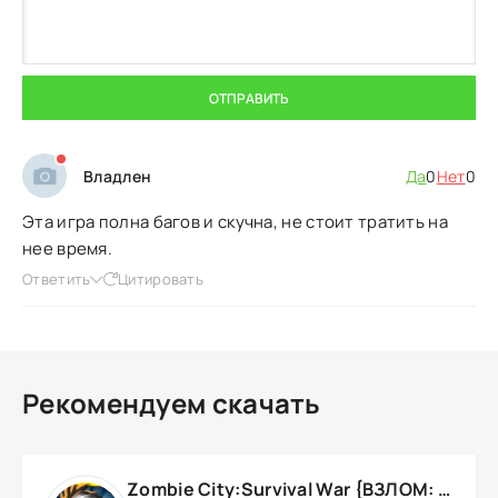
ОТПРАВИТЬ
Владлен
Да
0
Нет
0
Эта игра полна багов и скучна, не стоит тратить на
нее время.
Ответить
Цитировать
Рекомендуем скачать
Zombie City:Survival War {ВЗЛОМ: Много денег}