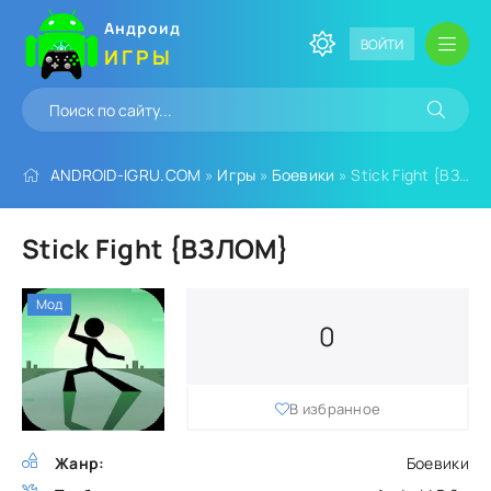
Андроид
ВОЙТИ
ИГРЫ
ANDROID-IGRU.COM
»
Игры
»
Боевики
» Stick Fight {ВЗЛОМ}
Stick Fight {ВЗЛОМ}
Мод
0
В избранное
Жанр:
Боевики