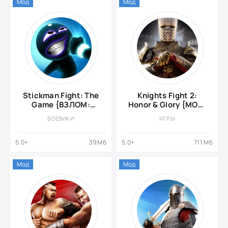
Мод
Мод
Stickman Fight: The
Knights Fight 2:
Game {ВЗЛОМ:
Honor & Glory {МОД,
много денег}
мод-меню}
БОЕВИКИ
ИГРЫ
5.0+
39 Мб
5.0+
711 Мб
Мод
Мод