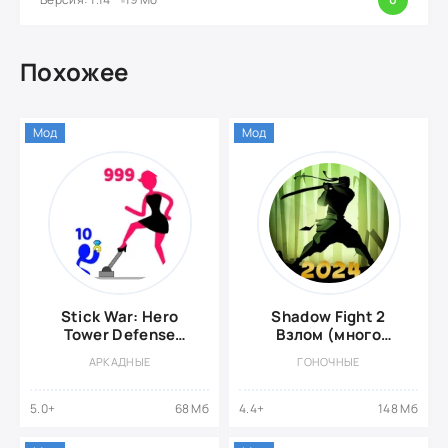
Похожее
Мод
Мод
Stick War: Hero
Shadow Fight 2
Tower Defense
Взлом (много
{ВЗЛОМ, Много
денег)
АРКАДНЫЕ
ГОНОЧНЫЕ
денег}
5.0+
68 Мб
4.4+
148 Мб