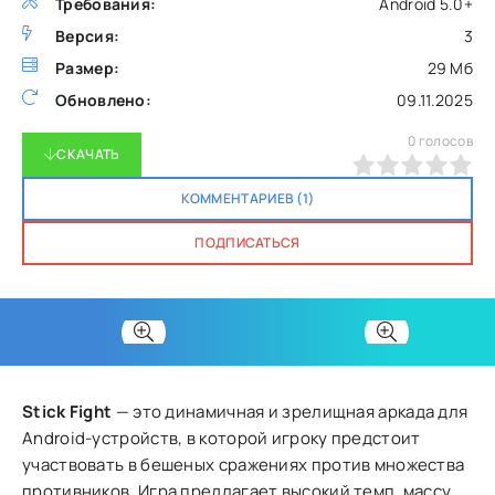
Требования:
Android 5.0+
Версия:
3
Размер:
29 Мб
Обновлено:
09.11.2025
0
голосов
СКАЧАТЬ
0
1
2
3
4
5
КОММЕНТАРИЕВ (1)
ПОДПИСАТЬСЯ
Stick Fight
— это динамичная и зрелищная аркада для
Android-устройств, в которой игроку предстоит
участвовать в бешеных сражениях против множества
противников. Игра предлагает высокий темп, массу