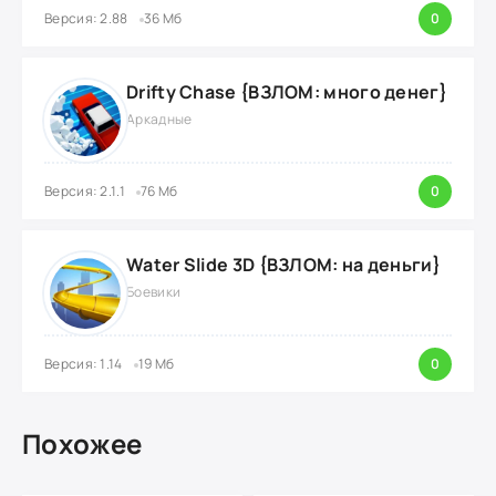
Версия: 2.88
36 Мб
0
Drifty Chase {ВЗЛОМ: много денег}
Аркадные
Версия: 2.1.1
76 Мб
0
Water Slide 3D {ВЗЛОМ: на деньги}
Боевики
Версия: 1.14
19 Мб
0
Похожее