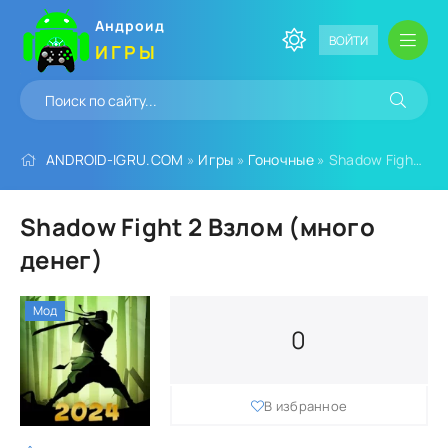
Андроид
ВОЙТИ
ИГРЫ
ANDROID-IGRU.COM
»
Игры
»
Гоночные
» Shadow Fight 2 Взлом (много денег)
Shadow Fight 2 Взлом (много
денег)
Мод
0
В избранное