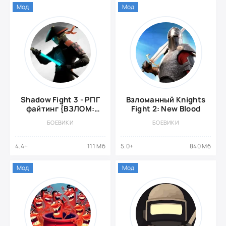
Мод
Мод
Shadow Fight 3 - РПГ
Взломанный Knights
файтинг {ВЗЛОМ:
Fight 2: New Blood
заморозка
БОЕВИКИ
БОЕВИКИ
противника}
4.4+
111 Мб
5.0+
840 Мб
Мод
Мод