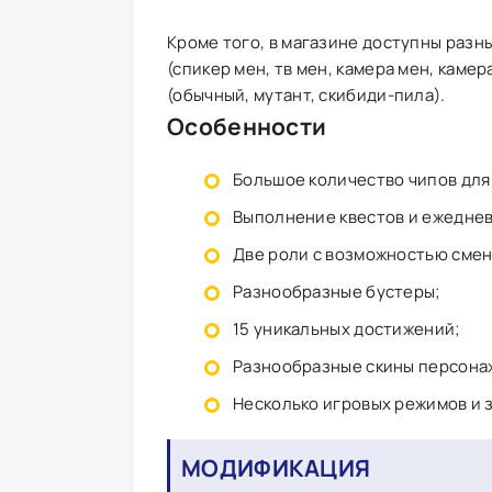
Кроме того, в магазине доступны разн
(спикер мен, тв мен, камера мен, каме
(обычный, мутант, скибиди-пила).
Особенности
Большое количество чипов для
Выполнение квестов и ежеднев
Две роли с возможностью смен
Разнообразные бустеры;
15 уникальных достижений;
Разнообразные скины персона
Несколько игровых режимов и 
МОДИФИКАЦИЯ