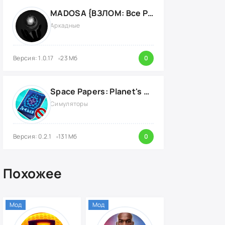
MADOSA {ВЗЛОМ: Все Разблокировано}
Аркадные
Версия: 1.0.17
23 Мб
0
Space Papers: Planet's Border {ВЗЛОМ: энергию}
Симуляторы
Версия: 0.2.1
131 Мб
0
Похожее
Мод
Мод