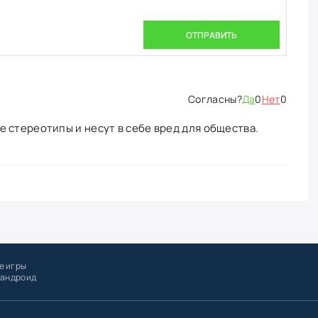
ОТПРАВИТЬ
Да
0
Нет
0
 стереотипы и несут в себе вред для общества.
е игры
 андроид