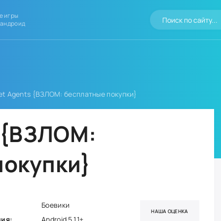
е игры
 андроид
let Agents {ВЗЛОМ: бесплатные покупки}
s {ВЗЛОМ:
покупки}
Боевики
НАША ОЦЕНКА
ния:
Android 5.1.1+