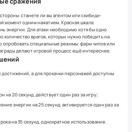
ные сражения
стороны: станете ли вы агентом или скибиди-
ой момент одним нажатием. Красная шкала
ень энергии. Для атаки необходимо хотя бы одно
но количество врагов, которых нужно победить на
о опробовать специальные режимы: фарм чипов или
награды делают игровой процесс ещё интереснее.
чшений
х достижений, а для прокачки персонажей доступны
 на 20 секунд, действует один раз за игру;
ение энергии на 25 секунд, активируется один раз за
рока на 35 секунд, однократное использование.