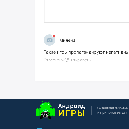
Милена
Такие игры пропагандируют негативные
Ответить
Цитировать
Андроид
Скачивай любимы
ИГРЫ
и приложения для