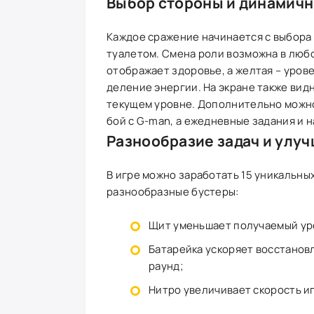
Выбор стороны и динамич
Каждое сражение начинается с выбора 
туалетом. Смена роли возможна в люб
отображает здоровье, а желтая – уров
деление энергии. На экране также вид
текущем уровне. Дополнительно можн
бой с G-man, а ежедневные задания и 
Разнообразие задач и улу
В игре можно заработать 15 уникальны
разнообразные бустеры:
Щит уменьшает получаемый урон
Батарейка ускоряет восстановл
раунд;
Нитро увеличивает скорость иг