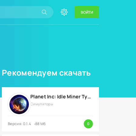
ВОЙТИ
Рекомендуем скачать
Planet Inc: Idle Miner Tycoon {ВЗЛОМ: Много денег}
Симуляторы
Версия: 0.1.4
88 Мб
0