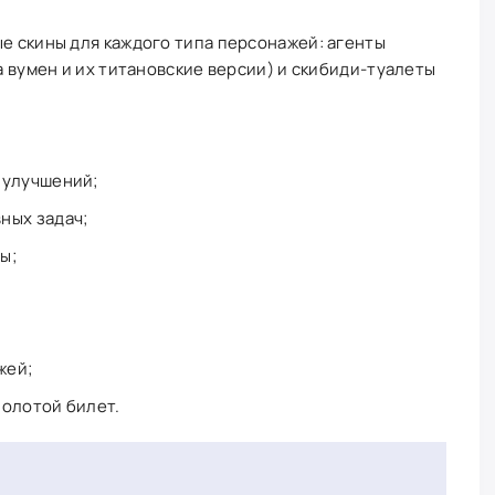
ые скины для каждого типа персонажей: агенты
ра вумен и их титановские версии) и скибиди-туалеты
 улучшений;
ных задач;
ы;
жей;
золотой билет.