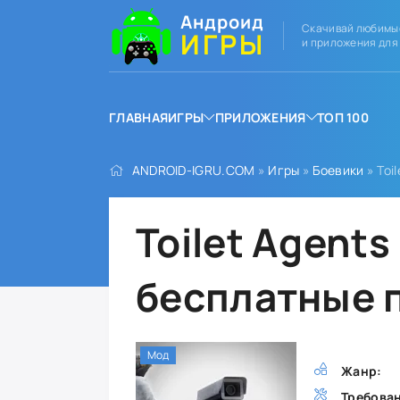
Андроид
Скачивай любимы
ИГРЫ
и приложения для
ГЛАВНАЯ
ИГРЫ
ПРИЛОЖЕНИЯ
ТОП 100
ANDROID-IGRU.COM
»
Игры
»
Боевики
» Toi
Toilet Agent
бесплатные 
Мод
Жанр:
Требова