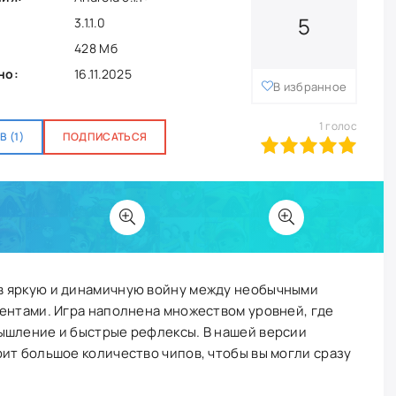
5
3.1.1.0
428 Мб
но:
16.11.2025
В избранное
1
голос
 (1)
ПОДПИСАТЬСЯ
100
1
2
3
4
5
в яркую и динамичную войну между необычными
ентами. Игра наполнена множеством уровней, где
ышление и быстрые рефлексы. В нашей версии
ит большое количество чипов, чтобы вы могли сразу