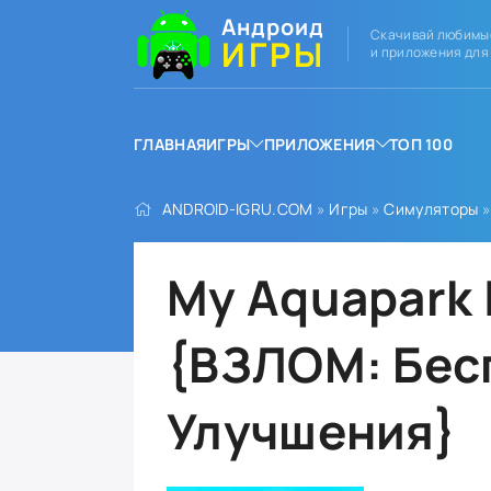
Андроид
Скачивай любимы
ИГРЫ
и приложения для
ГЛАВНАЯ
ИГРЫ
ПРИЛОЖЕНИЯ
ТОП 100
ANDROID-IGRU.COM
»
Игры
»
Симуляторы
»
My Aquapark 
{ВЗЛОМ: Бес
Улучшения}