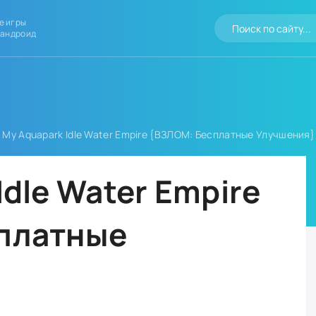
е игры
 андроид
 My Aquapark Idle Water Empire {ВЗЛОМ: Бесплатные Улучшения}
Idle Water Empire
платные