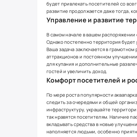
будет привлекать посетителей со всег
развитие продолжается даже тогда, ког
Управление и развитие те
В самом начале в вашем распоряжении
Однако постепенно территория будет р
Ваша задача заключается в грамотном 
аттракционов и постоянном улучшении
для купания и дополнительные развле
гостей и увеличить доход.
Комфорт посетителей и ро
По мере роста популярности аквапарка
следить за очередями и общей органи
инфраструктуру, украшайте территори
так нравятся посетителям. Наличие па
вкладывать средства в новые улучшения
наполняется людьми, особенно приятн