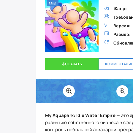
Мод
Жанр:
Требова
Версия:
Размер:
Обновле
СКАЧАТЬ
КОММЕНТАРИЕВ
My Aquapark: Idle Water Empire
— это я
развитию собственного бизнеса в сфер
контроль небольшой аквапарк и превр