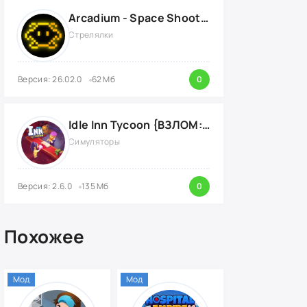
Arcadium - Space Shooter
Стрелялки
Версия: 26.02.0
62 Мб
0
Idle Inn Tycoon {ВЗЛОМ: много денег}
Симуляторы
Версия: 2.6.0
135 Мб
0
Похожее
Мод
Мод