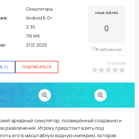
Симуляторы
НАША ОЦЕНКА
ния:
Android 6.0+
0
2.35
116 Мб
но:
21.12.2025
В избранное
0
голосов
 (1)
ПОДПИСАТЬСЯ
0
1
2
3
4
5
ркий аркадный симулятор, посвящённый созданию и
е развлечений. Игроку предстоит взять под
атить его в масштабную водную империю, которая