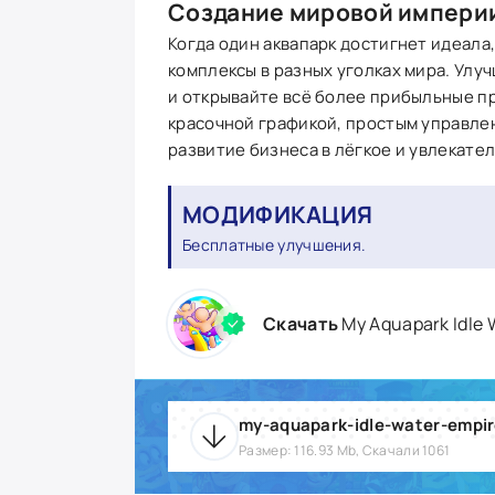
Создание мировой импери
Когда один аквапарк достигнет идеала
комплексы в разных уголках мира. Улу
и открывайте всё более прибыльные про
красочной графикой, простым управле
развитие бизнеса в лёгкое и увлекате
МОДИФИКАЦИЯ
Бесплатные улучшения.
Скачать
My Aquapark Idle
my-aquapark-idle-water-empir
Размер: 116.93 Mb, Скачали 1061