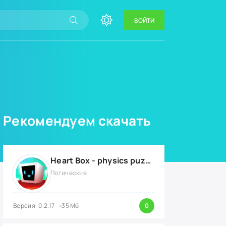
ВОЙТИ
Рекомендуем скачать
Heart Box - physics puzzle {ВЗЛОМ: все разблокировано}
Логические
Версия: 0.2.17
35 Мб
0