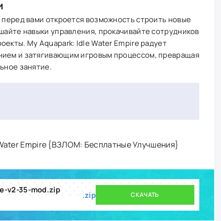
и
, перед вами откроется возможность строить новые
чшайте навыки управления, прокачивайте сотрудников
екты. My Aquapark: Idle Water Empire радует
нием и затягивающим игровым процессом, превращая
льное занятие.
 Water Empire {ВЗЛОМ: Бесплатные Улучшения}
e-v2-35-mod.zip
.zip
СКАЧАТЬ